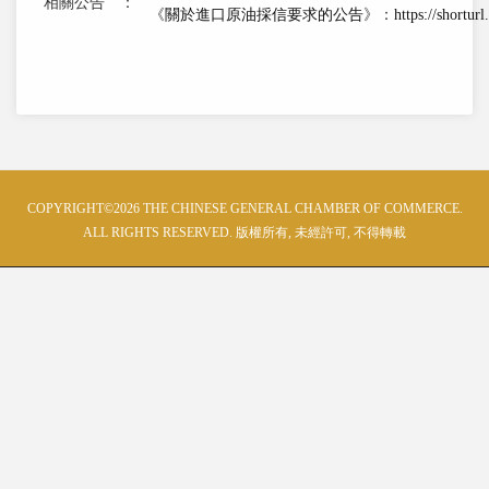
相關公告
：
《
關於進口原油採信要求的公告
》：
https://shortur
COPYRIGHT©2026 THE CHINESE GENERAL CHAMBER OF COMMERCE.
ALL RIGHTS RESERVED. 版權所有, 未經許可, 不得轉載