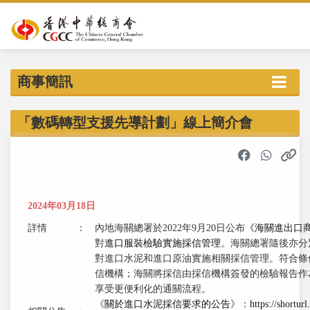
商事簡訊
「數碼轉型支援先導計劃」線上簡介會
2024年03月18日
詳情
：
內地海關總署於2022年9月20日公布
《海關進出口
對
進口服裝檢驗實施採信管理
。海關總署隨後亦分別公
對進口水泥和進口原油實施相關採信管理。符合條
信機構；海關將採信由採信機構簽發的檢驗報告作
享受更便利化的通關流程。
《
關於進口水泥採信要求的公告
》：
https://shortur