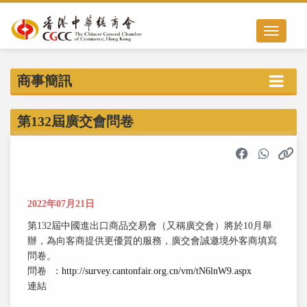
Toggle nav
商事簡訊
第132屆廣交會問卷
2022年07月21日
第132屆中國進出口商品交易會（又稱廣交會）將於10月舉
辦，為向客商提供更優質的服務，廣交會誠邀境外客商填寫
問卷。
問卷
：
http://survey.cantonfair.org.cn/vm/tN6lnW9.aspx
連結