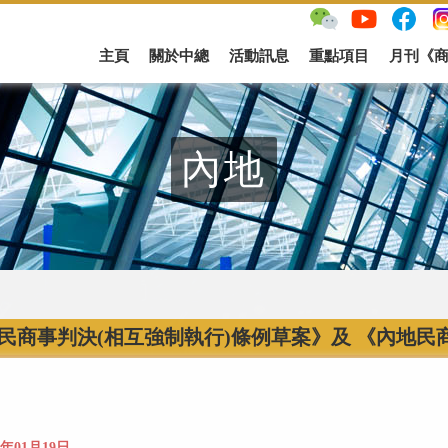
主頁
關於中總
活動訊息
重點項目
月刊《
內地
民商事判決(相互強制執行)條例草案》及 《內地民
2年01月19日