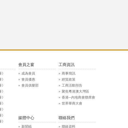
》
會員之窗
工商資訊
薈》
成為會員
商事簡訊
薈》
會員優惠
經貿政策
薈》
會員俱樂部
工商活動預告
薈》
聚焦粵港澳大灣區
薈》
香港─內地商會聯席會
薈》
世界華商大會
薈》
薈》
媒體中心
聯絡我們
薈》
新聞稿
聯絡資料