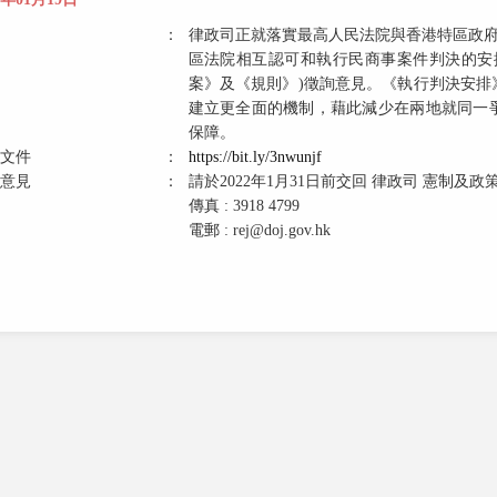
：
律政司正就落實最高人民法院與香港特區政府在
區法院相互認可和執行民商事案件判決的安排
案》及《規則》)徵詢意見。《執行判決安
建立更全面的機制，藉此減少在兩地就同一
保障。
文件
：
https://bit.ly/3nwunjf
意見
：
請於2022年1月31日前交回 律政司 憲制及政
傳真 : 3918 4799
電郵 : rej@doj.gov.hk