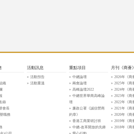
總
活動訊息
重點項目
月刊《商薈
活動預告
中總論壇
2026年《商
組織
活動重溫
兩會論壇
2025年《商
欄
高峰論壇2022
2024年《商
報
中總世界華商高峰論
2023年《商
名錄
壇
2022年《商
譽會長
廉政公署《誠信營商
2021年《商
名譽職務
約章》
2020年《商
香港工商業研討班
2019年《商
務
中總-改革開放的先鋒
2018年《商
金)公司
愛心行動