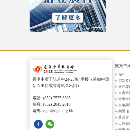
關於中
簡介
香港中環干諾道中24-25號4字樓（港鐵中環
宗旨及
站Ａ出口或香港站Ｃ出口）
會長專
立會匯
電話: (852) 2525 6385
會董會
傳真: (852) 2845 2610
永遠榮
電郵:
cgcc@cgcc.org.hk
榮譽/
委員會
工商服
中總(基