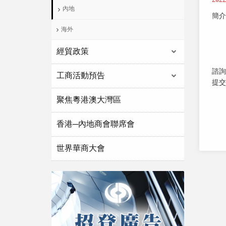
內地
簡介
海外
經貿政策
諮詢
工商活動預告
提交
聚焦粵港澳大灣區
香港─內地商會聯席會
世界華商大會