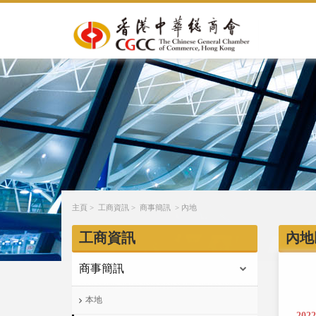
主頁
>
工商資訊
>
商事簡訊
>
內地
工商資訊
內地
商事簡訊
本地
202