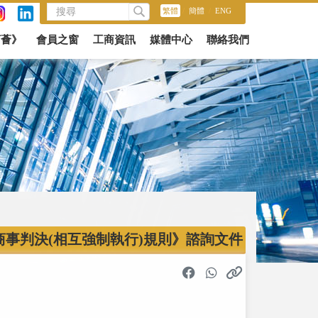
繁體
/
簡體
/
ENG
商薈》
會員之窗
工商資訊
媒體中心
聯絡我們
商事判決(相互強制執行)規則》諮詢文件