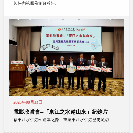
其任內第四份施政報告。
2025年08月13日
電影欣賞會--「東江之水越山來」紀錄片
藉東江水供港60週年之際，重溫東江水供港歷史足跡