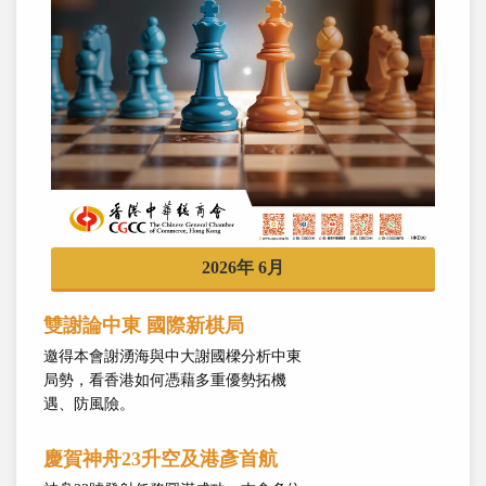
2026年 6月
雙謝論中東 國際新棋局
邀得本會謝湧海與中大謝國樑分析中東
局勢，看香港如何憑藉多重優勢拓機
遇、防風險。
慶賀神舟23升空及港彥首航