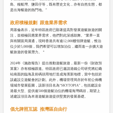
島、糧船灣、鹽田仔等，既有歷史文化，亦有自然生態，都
是出海暢遊的熱門地。”
政府積極規劃 跟進業界需求
周基倫表示，近年特區政府已顯著提高對發展遊艇旅遊的關
注，並積極回應業界需求，他們對此深感鼓舞。“業界一直
與有關當局溝通，現時香港共有逾12,000艘領牌遊艇，惟泊
位少於5,000個，我們希望可以增加泊位，繼而進一步擴大遊
艇旅遊的發展潛力。＂
2024年《施政報告》提出推動遊艇旅遊，最新一份《財政預
算案》亦有積極跟進。特區政府已邀請港鐵公司研究將紅磡
站南面的臨海及前碼頭用地打造成海濱新地標，當中包括於
該處設立遊艇會的計劃。此外，機場管理局亦於年初公佈機
場城市發展藍圖，該新項目名為“SKYTOPIA”，包括建設全
港最大型、提供逾500個遊艇泊位的機場海灣碼頭，期望上
述建設項目為本港遊艇旅遊提供堅實的發展基礎。
倡允牌照互認 推灣區自由行