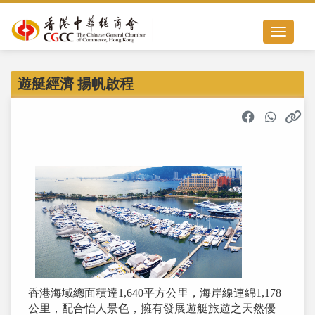
Toggle nav
遊艇經濟 揚帆啟程
香港海域總面積達1,640平方公里，海岸線連綿1,178
公里，配合怡人景色，擁有發展遊艇旅遊之天然優