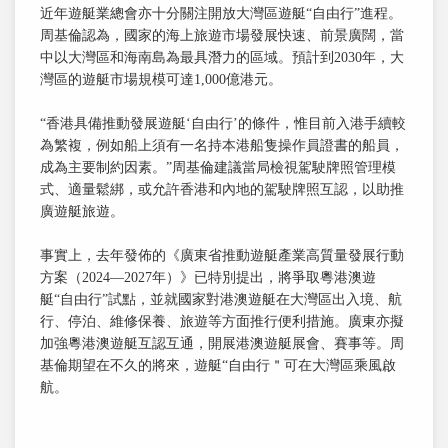
近年遊艇業總會亦十分關注開放大灣區遊艇“自由行”進程。
周基倫認為，國家的海上旅遊市場發展快速、前景廣闊，當
中以大灣區和海南島為最具潛力的區域。預計到2030年，大
灣區的遊艇市場規模可達1,000億港元。
“香港具備推動發展遊艇‘自由行’的條件，惟目前入港手續較
為繁複，例如船上須有一名持本港船隻操作員證書的船員，
成為主要制約因素。”周基倫建議當局檢視駕駛牌照管理模
式、適量鬆綁，或允許香港和內地的駕駛牌照互認，以助推
廣遊艇旅遊。
事實上，去年發佈的《廣東省推動遊艇產業高質量發展行動
方案（2024—2027年）》已特別提出，將爭取粵港澳遊
艇“自由行”試點，並就國家對港澳遊艇在大灣區出入境、航
行、停泊、維修保養、旅遊等方面推行便利措施。廣東亦擬
加強粵港澳遊艇互認互通，開展港澳遊艇展會、賽事等。周
基倫期望在不久的將來，遊艇“自由行＂可在大灣區乘風啟
航。