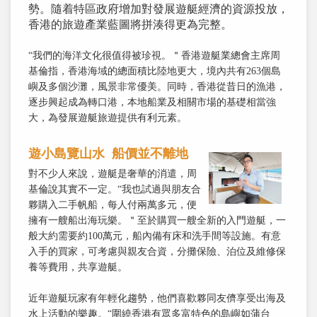
勢。隨着特區政府增加對發展遊艇經濟的資源投放，
香港的旅遊產業藍圖將拼湊得更為完整。
“我們的海洋文化很值得被珍視。＂香港遊艇業總會主席周
基倫指，香港海域的總面積比陸地更大，境內共有263個島
嶼及多個沙灘，風景非常優美。同時，香港從昔日的漁港，
逐步興起成為轉口港，本地船業及相關市場的基礎相當強
大，為發展遊艇旅遊提供有利元素。
遊小島覽山水 船價並不離地
對不少人來說，遊艇是奢華的消遣，周
基倫說其實不一定。“我也試過與朋友合
夥購入二手帆船，每人付兩萬多元，便
擁有一艘船出海玩樂。＂至於購買一艘全新的入門遊艇，一
般大約需要約100萬元，船內備有床和洗手間等設施。有意
入手的買家，可考慮與親友合資，分攤保險、泊位及維修保
養等費用，共享遊艇。
近年遊艇玩家有年輕化趨勢，他們喜歡夥同友儕享受出海及
水上活動的樂趣。“圍繞香港有眾多富特色的島嶼如蒲台