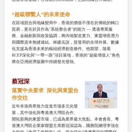
“超級聯繫人”的未來使命
在區域競合與地緣變局中，香港的價值不僅在於傳統的轉口
貿易，更在於其作為“系統整合者”的能力 — 透過專業服
務、金融創新與政策協調，將內地製造實力、東盟增長潛力
與國際資本無縫連結。林建岳說，貿發局的全球外展、數據
化支援為香港未來的樞紐經濟創造條件。他期望，隨着
RCEP深化與“一帶一路”項目落地，香港的“超級增值人”角色
將在亞洲經濟版圖中持續發光發熱。
蔡冠深
落實中央要求 深化與東盟合
作交往
近年本港商界致力促進市場多元化發
展，其中強化與粵港澳大灣區合作、
開拓新興的東盟市場，已成為業界最大焦點。本會會長、粵
港澳大灣區企業家聯盟主席蔡冠深認為，國務院總理李強在