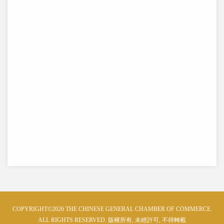
COPYRIGHT©2026 THE CHINESE GENERAL CHAMBER OF COMMERCE.
ALL RIGHTS RESERVED. 版權所有, 未經許可, 不得轉載