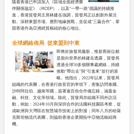
隨着香港已申請加入《區域全面經濟夥
伴關係協定》（RCEP），以及“一帶一路”倡議的持續推
進，香港貿發局主席林建岳強調，貿發局正以創新外展活
動、深耕東盟市場、應對地緣挑戰，並促成“三贏合作”，鞏
固香港作為亞洲經貿樞紐的核心地位。
全球網絡佈局 從東盟到中東
即將於旅發局履新，惟新舊崗位都
是面向世界的林建岳透露，貿發局
透過全球50多個辦事處網絡，持續
推動“帶出去”與“引進來”並行的策
略。他指出，2022年以來，貿發局
組織的代表團，在香港行政長官的率領下，密集訪問泰國、
沙特阿拉伯、越南等國，簽署逾百份合作備忘錄，涵蓋金
融、科技、文化等領域。除此，貿發局亦組織不同外訪活
動，例如：2024年10月與深圳合作的法國科技園區考察，促
成歐洲與大灣區在智慧城市技術上的對接；同年八月的哈薩
克斯坦物流代表團，則協助香港企業開拓中亞物流樞紐商
機。