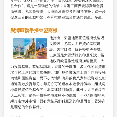
今年的《政府工作報告》中，首次提出“港澳要深化國際交
往合作”，這是一個強烈的信號，香港工商界要認真領會貫
徹落實。尤其是香港、大灣區及東盟各具獨特優勢，進一步
促進三者的互動聯繫，有利推動區域合作邁向共贏、多贏。
與灣區攜手探東盟商機
他指出，東盟地區正值經濟快速增
長階段，尤其大力投資於基礎建
設、數字經濟、綠色轉型等領域。
以東盟最大經濟體的印尼來說，當
地政府銳意推進經濟加速發展、大
力投資基建。蔡冠深認為，香港的全鏈條、多元化的融資市
場可於上述領域大展拳腳。如印尼企業來港上市可同時接觸
內地和國際資金，而不少內地和海外的實業家和投資者也能
通過香港投資印尼，印尼亦可通過在本港發行債券、組成房
地產投資信託基金等，為基建項目籌資。此外，近年香港在
人工智能、綠色科技等領域取得不俗成果，一些創新技術相
繼打進海外市場，對有意拓展創科產業的印尼而言，香港亦
是理想的合作夥伴。