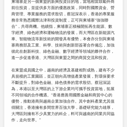
柬埔寨是另一個東盟的新興投資目的地，當地相當鼓勵外商
前往投資，並提供多方面的優惠政策，同時對國際資金、營
商管理、專業服務的需求殷切，蔡冠深表示，香港的專業服
務非常熟悉國際法津和投資制度，正可與柬埔寨“強強聯
合”，共尋商機。他續指，柬埔寨正積極開拓再生能源、數
字經濟、綠色經濟和運輸物流的發展，而大灣區在新能源汽
車、智能物流等新技術的開發具有優勢，本會亦分別與柬埔
寨商務部及工業、科學、技術與創新部簽署合作備忘，加強
彼此在創新科技、綠色金融、數字經濟等領域的夥伴合作，
進一步促進香港、大灣區與東盟之間的商貿交流和投資。
在東盟成員國之中，越南的經濟及基建相對成熟，建有不少
具規模的工業園區，並正朝向高增值產業發展，對環保要求
不斷提升，對綠色金融、綠色債券的需求殷切。蔡冠深認
為，本港以至大灣區的上下游企業均可攜手投資當地，拓展
不同領域的合作機遇。“香港應善用國際金融和商貿中心的
優勢，推動港商與越南企業加強合作。其中創科產業尤其值
得關注，香港擁有多間世界百強大學，基礎研究能力雄厚，
大灣區則擁有不少具實力的科企，料可與越南的同業共同協
作，走向世界。”