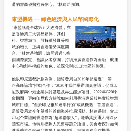
港的營商優勢抱有信心。”林建岳強調。
東盟機遇 — 綠色經濟與人民幣國際化
“東盟既是全球第五大經濟體，亦
是香港第二大貿易夥伴，其創
科、智慧城市、可持續發展等領
域的增長，正與香港優勢高度契
合。”林建岳強調，該局透過40多
個國際展覽、會議及考察團，持續推廣香港作為金融、航運
中心和創科樞紐的角色，並深化與RCEP地區的聯繫。
他以印尼遷都計劃為例，指貿發局自2019年起透過“一帶一
路高峰論壇”推動合作：“2020年我們舉辦圓桌會議，促成印
尼政府與中港企業探討基建及再生能源項目。2022年G20峰
會期間，更向印尼官方解說如何利用香港專業服務實現智慧
城市目標。”至於印尼雅加達舉行的“成就機遇．首選香港”，
是貿發局於今年舉辦的首個海外推廣活動。林建岳指，會上
印尼企業認同香港作為“超級聯繫人”，能助其接通大灣區及
國際市場。他特別提到人民幣專題分論壇，與會者探討如何
透過香港金融平台推動人民幣結算，把握兩國合作機遇。