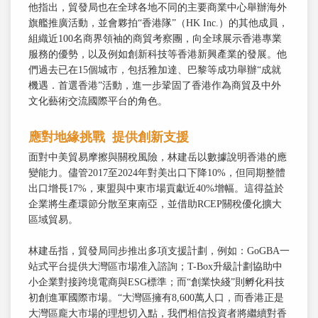
他指出，貿發局也在全球各地不同的主要商業中心舉辦海外
旗艦推廣活動，並會夥拍“香港隊”（HK Inc.）的其他成員，
組織近100名商界領袖的商貿考察團，向全球展示香港專業
服務的優勢，以及例如創新科技等香港新興產業的發展。他
們過去已在15個城市，包括雅加達、巴黎等成功舉辦“成就
機遇．首選香港”活動，進一步鞏固了香港作為商貿及中外
文化藝術交流國際平台的角色。
應對地緣挑戰 提供創新支援
面對中美貿易摩擦與關稅風險，林建岳以數據說明香港的應
變能力。儘管2017至2024年對美出口下降10%，但同期整體
出口增長17%，東盟與中東市場貢獻近40%增幅。這得益於
企業將生產環節分散至東南亞，並借助RCEP關稅優化擴大
區域貿易。
林建岳指，貿發局同步推出多項支援計劃，例如：GoGBA一
站式平台提供大灣區市場准入諮詢；T-Box升級計劃協助中
小企業對接跨境電商與ESG標準；而“創業快綫”則孵化科技
初創進軍國際市場。“大灣區擁有8,600萬人口，而香港正是
大灣區龐大市場的理想切入點，我們相信投資者將繼續對香