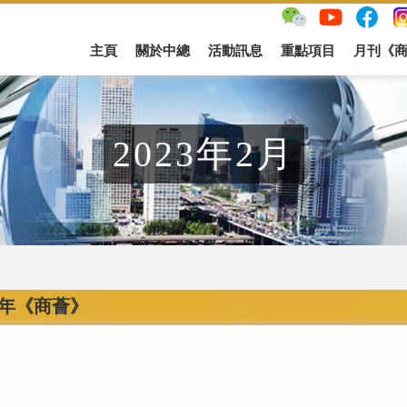
主頁
關於中總
活動訊息
重點項目
月刊《
2023年2月
23年《商薈》