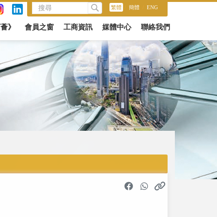
繁體
/
簡體
/
ENG
商薈》
會員之窗
工商資訊
媒體中心
聯絡我們