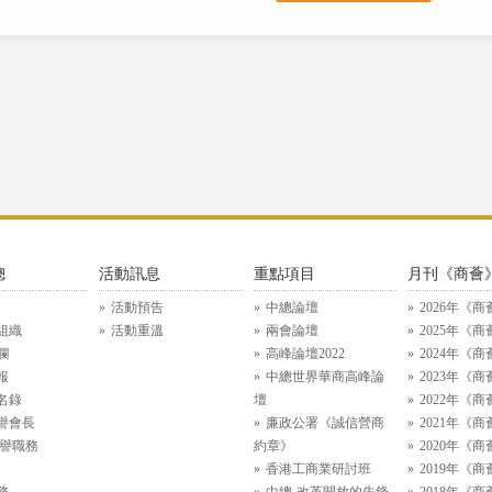
總
活動訊息
重點項目
月刊《商薈
活動預告
中總論壇
2026年《商
組織
活動重溫
兩會論壇
2025年《商
欄
高峰論壇2022
2024年《商
報
中總世界華商高峰論
2023年《商
名錄
壇
2022年《商
譽會長
廉政公署《誠信營商
2021年《商
名譽職務
約章》
2020年《商
香港工商業研討班
2019年《商