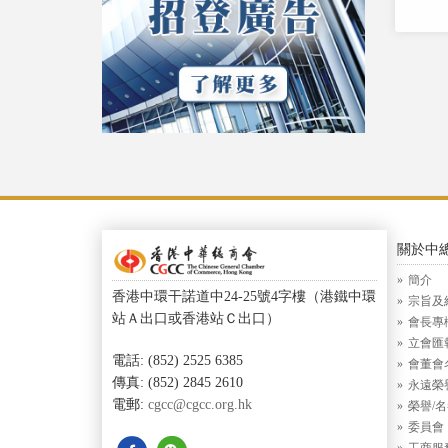
關於中
簡介
香港中環干諾道中24-25號4字樓（港鐵中環
宗旨及
站Ａ出口或香港站Ｃ出口）
會長專
立會匯
電話: (852) 2525 6385
會董會
傳真: (852) 2845 2610
永遠榮
電郵:
cgcc@cgcc.org.hk
榮譽/
委員會