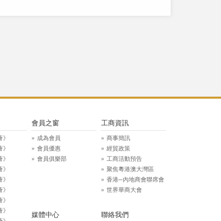
》
會員之窗
工商資訊
薈》
成為會員
商事簡訊
薈》
會員優惠
經貿政策
薈》
會員俱樂部
工商活動預告
薈》
聚焦粵港澳大灣區
薈》
香港─內地商會聯席會
薈》
世界華商大會
薈》
薈》
媒體中心
聯絡我們