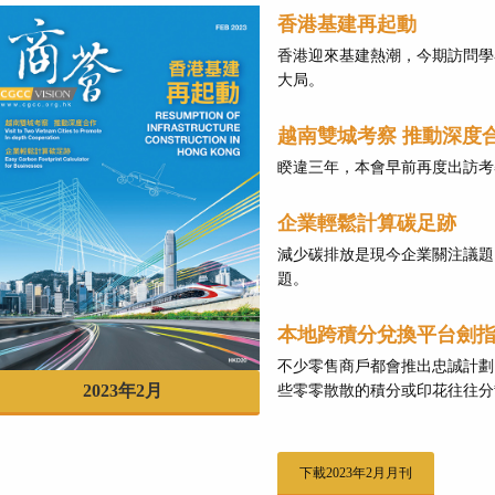
香港基建再起動
香港迎來基建熱潮，今期訪問學
大局。
越南雙城考察 推動深度
睽違三年，本會早前再度出訪考
企業輕鬆計算碳足跡
減少碳排放是現今企業關注議題
題。
本地跨積分兌換平台劍
不少零售商戶都會推出忠誠計劃
2023年2月
些零零散散的積分或印花往往分
下載2023年2月月刊