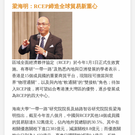
梁海明：RCEP締造全球貿易新重心
區域全面經濟夥伴協定（RCEP）於今年1月1日正式生效實
施。有專研“一帶一路”及熟悉內地與亞洲發展的學者表示，
香港是15個成員國的重要商貿平台，現階段可擔當與世
界“物理通關”，以及與內地“軟通關”的“雙接軌”角色；待加
入RCEP後，將可望結合粵港澳大灣區的優勢，逐步發展成
為RCEP的四大中心。
海南大學“一帶一路”研究院院長及絲路智谷研究院院長梁海
明指出，截至今年首八個月，中國與RCEP其他14個成員國
的貿易額達8.32萬億元，佔內地外貿總額的30.5%。其中在
相關優惠關稅下進口381億元，減讓關稅8.8億元；而優惠關