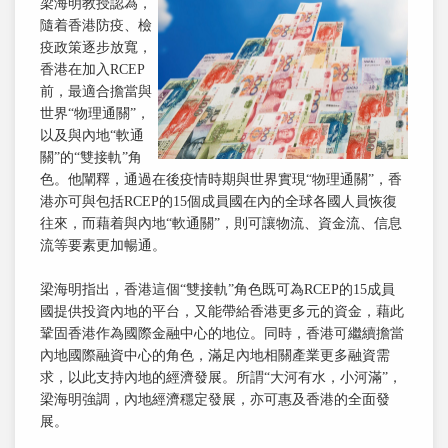
梁海明教授認為，
隨着香港防疫、檢
疫政策逐步放寬，
香港在加入RCEP
前，最適合擔當與
世界“物理通關”，
以及與內地“軟通
關”的“雙接軌”角
色。他闡釋，通過在後疫情時期與世界實現“物理通關”，香
港亦可與包括RCEP的15個成員國在內的全球各國人員恢復
往來，而藉着與內地“軟通關”，則可讓物流、資金流、信息
流等要素更加暢通。
梁海明指出，香港這個“雙接軌”角色既可為RCEP的15成員
國提供投資內地的平台，又能帶給香港更多元的資金，藉此
鞏固香港作為國際金融中心的地位。同時，香港可繼續擔當
內地國際融資中心的角色，滿足內地相關產業更多融資需
求，以此支持內地的經濟發展。所謂“大河有水，小河滿”，
梁海明強調，內地經濟穩定發展，亦可惠及香港的全面發
展。