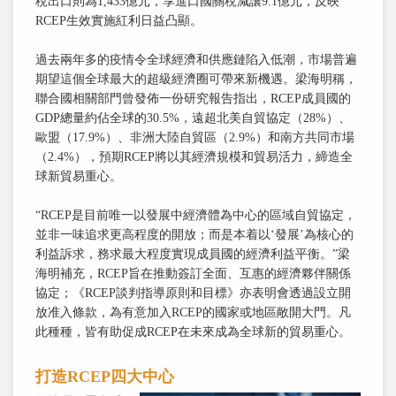
稅出口則為1,433億元，享進口國關稅減讓9.1億元，反映
RCEP生效實施紅利日益凸顯。
過去兩年多的疫情令全球經濟和供應鏈陷入低潮，市場普遍
期望這個全球最大的超級經濟圈可帶來新機遇。梁海明稱，
聯合國相關部門曾發佈一份研究報告指出，RCEP成員國的
GDP總量約佔全球的30.5%，遠超北美自貿協定（28%）、
歐盟（17.9%）、非洲大陸自貿區（2.9%）和南方共同市場
（2.4%），預期RCEP將以其經濟規模和貿易活力，締造全
球新貿易重心。
“RCEP是目前唯一以發展中經濟體為中心的區域自貿協定，
並非一味追求更高程度的開放；而是本着以‘發展’為核心的
利益訴求，務求最大程度實現成員國的經濟利益平衡。”梁
海明補充，RCEP旨在推動簽訂全面、互惠的經濟夥伴關係
協定；《RCEP談判指導原則和目標》亦表明會透過設立開
放准入條款，為有意加入RCEP的國家或地區敞開大門。凡
此種種，皆有助促成RCEP在未來成為全球新的貿易重心。
打造RCEP四大中心