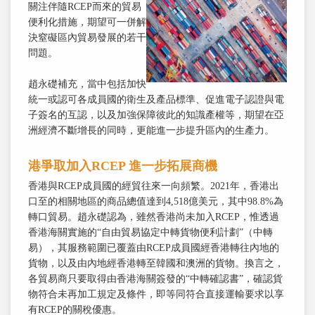
關注伴隨RCEP而來的貿易
便利化措施，期望可一併解
決窒礙區內貿易發展的若干
問題。
趙永礎補充，當中包括加快
統一或認可各成員國的衛生及產品標準、促進電子認證與電
子簽名的互認，以及加強保障彼此的知識產權等，期望在亞
洲經濟不斷增長的同時，更能進一步提升區內的生產力。
港爭取加入RCEP 進一步拓展商機
香港與RCEP成員國的經貿往來一向頻繁。2021年，香港出
口至的相關地區的商品總值達到4,518億美元，其中98.8%為
轉口貿易。趙永礎認為，雖然香港尚未加入RCEP，惟透過
香港海關實施的“自由貿易協定中轉貨物便利計劃”（中轉
易），其服務範圍已覆蓋由RCEP成員國經香港轉往內地的
貨物，以及由內地經香港轉至韓國和澳洲的貨物。換言之，
各貿易商只要取得由香港海關簽發的“中轉確認書”，確認貨
物符合未再加工規定及條件，即等同符合直接運輸要求以享
有RCEP的關稅優惠。