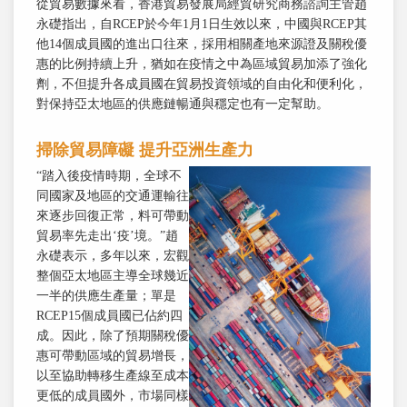
從貿易數據來看，香港貿易發展局經貿研究商務諮詢主管趙
永礎指出，自RCEP於今年1月1日生效以來，中國與RCEP其
他14個成員國的進出口往來，採用相關產地來源證及關稅優
惠的比例持續上升，猶如在疫情之中為區域貿易加添了強化
劑，不但提升各成員國在貿易投資領域的自由化和便利化，
對保持亞太地區的供應鏈暢通與穩定也有一定幫助。
掃除貿易障礙 提升亞洲生產力
“踏入後疫情時期，全球不
同國家及地區的交通運輸往
來逐步回復正常，料可帶動
貿易率先走出‘疫’境。”趙
永礎表示，多年以來，宏觀
整個亞太地區主導全球幾近
一半的供應生產量；單是
RCEP15個成員國已佔約四
成。因此，除了預期關稅優
惠可帶動區域的貿易增長，
以至協助轉移生產線至成本
更低的成員國外，市場同樣