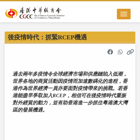
Toggle nav
後疫情時代：抓緊RCEP機遇
過去兩年多疫情令全球經濟市場和供應鏈陷入低潮，
世界各地的商貿活動因疫情而加速數碼化的進程，香
港作為世界經濟一員亦要面對疫情帶來的挑戰。若香
港能盡早爭取加入RCEP，相信可在後疫情時代重振
對外經貿的動力，並有助香港進一步抓住粵港澳大灣
區的發展機遇。