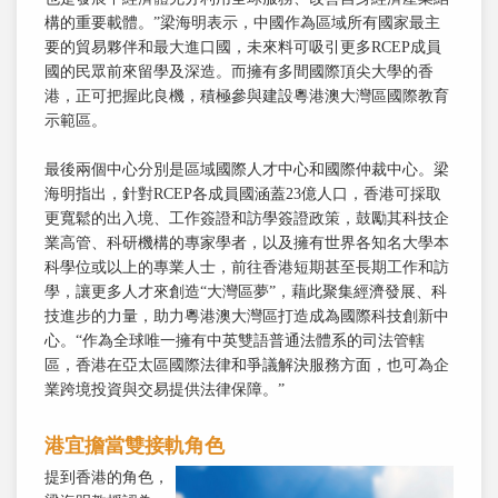
構的重要載體。”梁海明表示，中國作為區域所有國家最主
要的貿易夥伴和最大進口國，未來料可吸引更多RCEP成員
國的民眾前來留學及深造。而擁有多間國際頂尖大學的香
港，正可把握此良機，積極參與建設粵港澳大灣區國際教育
示範區。
最後兩個中心分別是區域國際人才中心和國際仲裁中心。梁
海明指出，針對RCEP各成員國涵蓋23億人口，香港可採取
更寬鬆的出入境、工作簽證和訪學簽證政策，鼓勵其科技企
業高管、科研機構的專家學者，以及擁有世界各知名大學本
科學位或以上的專業人士，前往香港短期甚至長期工作和訪
學，讓更多人才來創造“大灣區夢”，藉此聚集經濟發展、科
技進步的力量，助力粵港澳大灣區打造成為國際科技創新中
心。“作為全球唯一擁有中英雙語普通法體系的司法管轄
區，香港在亞太區國際法律和爭議解決服務方面，也可為企
業跨境投資與交易提供法律保障。”
港宜擔當雙接軌角色
提到香港的角色，