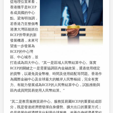
從地理位置來看，
香港幾乎是RCEP
各成員國的中心
點。梁海明強調，
若香港乃至整個粵
港澳大灣區能抓住
RCEP所帶來的新
發展機遇，未來可
望進一步發展為
RCEP的中心灣
區、中心城市，並
打造成為四大中心。“其一是區域人民幣結算中心。落實
RCEP的關鍵之一是需要協調區內金融政策，通過使用穩定
的貨幣，以避免資金幣種、時間及使用錯配等問題。香港作
為國際金融中心及全球最大的離岸人民幣樞紐，完全有實
力、有能力發展成為RCEP的人民幣結算中心，試點推動與
區內成員間貿易使用人民幣結算。”
“其二是教育服務貿易中心。服務貿易屬RCEP的重要組成部
分，既是發達經濟體發揮自身優勢、擴大出口的重要方式；
也是發展中經濟體充分利用全球服務、改善自身經濟產業結