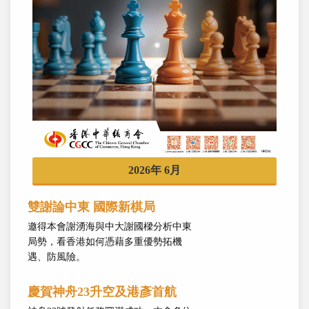
2026年 6月
雙謝論中東 國際新棋局
邀得本會謝湧海與中大謝國樑分析中東
局勢，看香港如何憑藉多重優勢拓機
遇、防風險。
慶賀神舟23升空及港彥首航