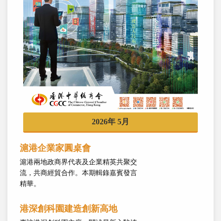
2026年 5月
滬港企業家圓桌會
滬港兩地政商界代表及企業精英共聚交
流，共商經貿合作。本期輯錄嘉賓發言
精華。
港深創科園建造創新高地