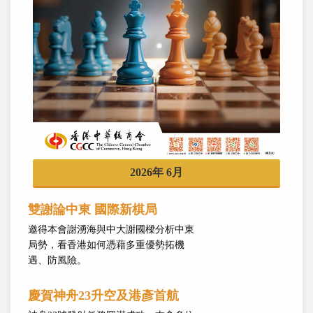
2026年 6月
雙謝論中東 國際新棋局
邀得本會謝湧海與中大謝國樑分析中東
局勢，看香港如何憑藉多重優勢拓機
遇、防風險。
慶賀神舟23升空及港彥首航