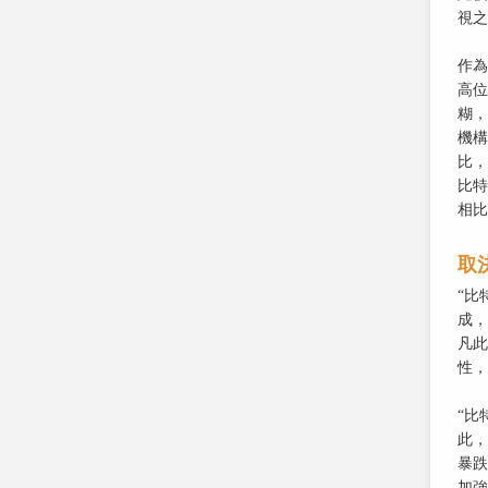
視之
作為
高位
糊，
機構
比，
比特
相比
取
“比
成，
凡此
性，
“比
此，
暴跌
加強