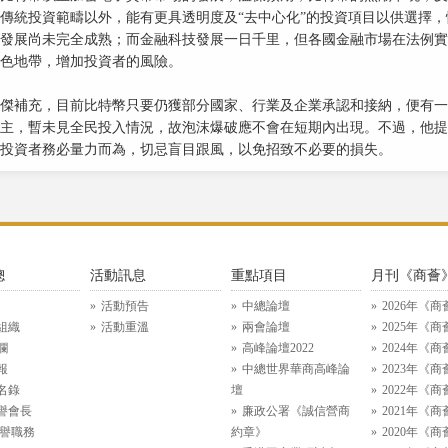
傳統投資範疇以外，能有更具透明度及“去中心化”的投資項目以供選擇
發展尚未完全成熟；而金融科技發展一日千里，但各國金融市場在法例實
色地帶，增加投資者的風險。
傑補充，目前比特幣只要仍獲部分國家、行業及企業承認和接納，便有一
主，暫未見全民投入情況，故泡沫爆破應不會在短期內出現。不過，他提
投資者務必量力而為，切忌盲目跟風，以免招致不必要的損失。
總
活動訊息
重點項目
月刊《商薈
活動預告
中總論壇
2026年《商
組織
活動重溫
兩會論壇
2025年《商
欄
高峰論壇2022
2024年《商
報
中總世界華商高峰論
2023年《商
名錄
壇
2022年《商
譽會長
廉政公署《誠信營商
2021年《商
名譽職務
約章》
2020年《商