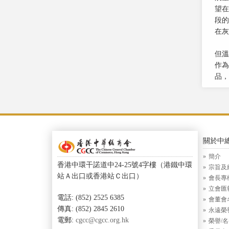
望在
段的
在灰
但溫
作為
品，
關於中
簡介
香港中環干諾道中24-25號4字樓（港鐵中環
宗旨及
站Ａ出口或香港站Ｃ出口）
會長專
立會匯
電話: (852) 2525 6385
會董會
傳真: (852) 2845 2610
永遠榮
電郵:
cgcc@cgcc.org.hk
榮譽/