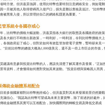
省時方便。但洪嘉昊強調，使用比特幣也要特別注意網絡安全，例如電郵
因一旦被其他人取得密碼而入侵戶口，損失是難以查核及追討。“比特幣
會被黑客入侵，所以管理好自己的網絡私隱更為重要。”
監管系統令各國存戒心
年，比特幣的價格大幅波動，洪嘉昊指各大銀行的取態及各國政府的政策
及各大銀行不時推出新政策，一時利好，一時利淡，令到比特幣價格大上
，各個政府起了戒心，但對於如何有效監管加密電子貨幣，暫時卻未見一
。”目前比特幣的總值大概為1,000億美元，還不及一些上市巨企的市值
昊建議有意參與投資比特幣的人，應該先清楚了解其運作及發展，“正如
景等資料，才會懂得如何應對突如其來波動。”投資目標與策略因人而異
與傳統金融體系相配合
目前多個國家都對比特幣抱持戒心，但洪嘉昊對其未來發展前景仍然樂觀
充滿信心。“我認為比特幣可望成為未來主要貨幣，除了前述的好處外，
傳統金融體系其實可以互相配合，加快國際間的轉帳交易及降低交易成