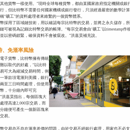
其他貨幣一樣使用。”現時全球每種貨幣，都由某國家政府指定機關或銀
行，但比特幣不需要任何國家機構或銀行發行，只須經過嚴密的數學計算
稱“礦工”的資料處理者來維繫的一個貨幣體系。
幣採用了區域鏈技術，用以確認每宗比特幣的交易，並將之永久儲存，所
鏈可被視為記錄比特幣交易的帳簿。“每宗交易會由‘礦工’以timestamp作
並以密碼鎖緊，確保資料不會被竄改。”洪嘉昊補充說。
時、免滙率風險
電子貨幣，比特幣擁有傳統
難以取代的好處，“以比特
易可大為縮減交易時間，例
一筆款項電滙到美國，銀行
兩至三日時間處理，但使用
幣，十分鐘內即可完
”洪嘉昊指出，每個區塊大
處理高達2,000宗交易，而
0分鐘便可產生一個新區塊來
交易。
幣交易亦不存在滙率差價的問題，由於交易不經銀行處理，用家也不必支