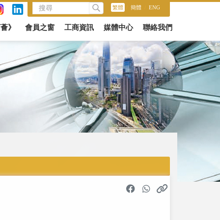
繁體
/
簡體
/
ENG
商薈》
會員之窗
工商資訊
媒體中心
聯絡我們