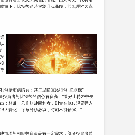
助瀾下，比特幣隨時會急升或暴跌，並無理性因素
資
以
貨
投
投
等
利幣按市價購買；其二是購置比特幣“挖礦機”，
在於投資者對比特幣的信心有多高，“看好比特幣中長
出；相反，只作短炒圖利者，則會在低位現貨購入
很大變化，每每分秒必爭，時刻不能鬆懈。”
映市場對相關投資產品有一定需求，部分投資者希