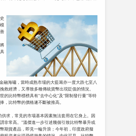
史
模
善
將
具
8年金融海嘯，當時成熟市場的大藍籌亦一度大跌七至八
挽救經濟，又導致多種傳統貨幣出現貶值的情況。
世的比特幣標榜具有“去中心化”及“限制發行量”等特
捧，比特幣的價格遂不斷被推高。
的供求，常見的市場基本因素無法套用在它身上。因
謂非常高。”溫傑進一步引述幾個引致比特幣暴升或
幣期貨產品，即見一輪升浪；今年初，印度政府擬
發投資者出現恐慌拋售的情況。由此可見，比特幣