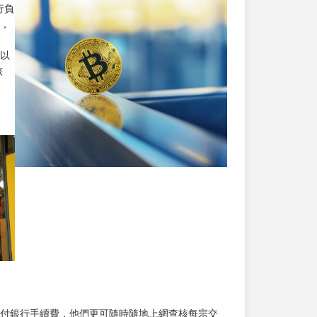
行負
，
以
核
付銀行手續費，他們更可隨時隨地上網查核每宗交