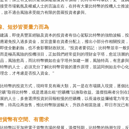
接受市場氣氛及權威人士的言論左右，在持有大量比特幣的投機人士推波
，故不適合風險承受能力有限的普羅投資者參與。
線、短炒皆要量力而為
建議，即使具豐富經驗及資本的投資者有信心駕馭比特幣的強勁波幅，投
應避免投入過多資金，並宜盡量在資產分配上，撥出小部分作相關投資，
即使全數虧蝕，也不會影響財政狀況。“投資者要切記：比特幣並非一般
而是極高風險的投機項目，正如我們經常提到的理財金字塔，愈近頂層的
品，風險愈高，而比特幣猶如在金字塔外加建一層，風險特高，有意參與
特幣的人士，必須充分了解比特幣背後的運作原理，並認同例如去中心化
理念，才考慮是否投入資金。”
比特幣的投資方式，現時常見有兩大類，其一是在市場購入現貨，逐個比
挖礦”取得比特幣，或是透過出租“挖礦機”以換取收益。溫傑指兩者分別
展的人士，多會選擇投資於回報較慢的挖礦機，以長遠收益彌補電力等支
幣，待高位再放售，惟比特幣除波幅大，升跌亦相當急速，即日市況已有
密貨幣有空間、有需求
比特幣以至加密電子貨幣市場的發展，溫傑預期，比特幣的熱潮乍現，反