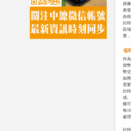
就像
責發
由俗
比特
區域
實，
省
作為
貨幣
幣交
如將
需要
比特
成。
概可
每1
處理
比特