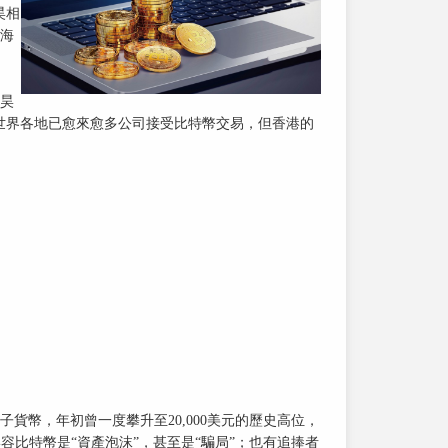
昊相
融海
昊
世界各地已愈來愈多公司接受比特幣交易，但香港的
貨幣，年初曾一度攀升至20,000美元的歷史高位，
士形容比特幣是“資產泡沫”，甚至是“騙局”；也有追捧者