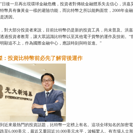
”日後一旦再出現環球金融危機，投資者對傳統金融體系失去信心，洪嘉
特幣具有像黃金一樣的避險功能，而比特幣之所以能夠面世，2008年金
是誘因。
，對大部分投資者來說，目前比特幣仍是新的投資工具，尚未普及。洪嘉
透過投資者教育，讓大眾認識比特幣以至其他電子貨幣的運作及技術。“
明顯追不上，作為國際金融中心，應該時刻與時並進。”
傑：投資比特幣前必先了解背後運作
到近來最熱門的投資話題，比特幣一定榜上有名。這項全球知名的加密電子
跌至6,000美元，最近又重回近10,000美元水平，波幅驚人。有市場人