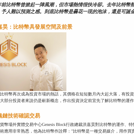
年前比特幣曾掀起一陣風潮，但市場熱情很快冷卻。去年比特幣
，予人難以預測之感。到底比特幣是曇花一現的泡沫，還是可誕
嘉昊：比特幣具發展空間及前景
比特幣再次成為投資市場的熱話，其價格在短短數月內大起大落，有投資
大部分投資者來說仍是嶄新概念，作出投資決定前宜先了解比特幣的運作
塊鏈技術確認交易
貨幣場外實體交易中心Genesis Block行政總裁洪嘉昊對比特幣的運作、特
術應用非常熟悉，他為比特幣作詮釋：“比特幣是一種交易媒介，用作買