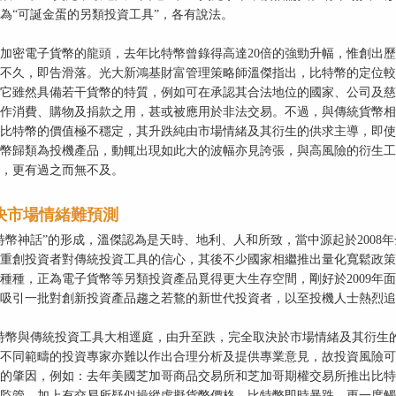
為“可誕金蛋的另類投資工具”，各有說法。
加密電子貨幣的龍頭，去年比特幣曾錄得高達20倍的強勁升幅，惟創出歷
不久，即告滑落。光大新鴻基財富管理策略師溫傑指出，比特幣的定位較
它雖然具備若干貨幣的特質，例如可在承認其合法地位的國家、公司及慈
作消費、購物及捐款之用，甚或被應用於非法交易。不過，與傳統貨幣相
比特幣的價值極不穩定，其升跌純由市場情緒及其衍生的供求主導，即使
幣歸類為投機產品，動輒出現如此大的波幅亦見誇張，與高風險的衍生工
，更有過之而無不及。
決市場情緒難預測
特幣神話”的形成，溫傑認為是天時、地利、人和所致，當中源起於200
重創投資者對傳統投資工具的信心，其後不少國家相繼推出量化寬鬆政策
種種，正為電子貨幣等另類投資產品覓得更大生存空間，剛好於2009年面
吸引一批對創新投資產品趨之若鶩的新世代投資者，以至投機人士熱烈追
特幣與傳統投資工具大相逕庭，由升至跌，完全取決於市場情緒及其衍生
不同範疇的投資專家亦難以作出合理分析及提供專業意見，故投資風險可
的肇因，例如：去年美國芝加哥商品交易所和芝加哥期權交易所推出比特
監管，加上有交易所疑似操縱虛擬貨幣價格，比特幣即時暴跌，更一度觸