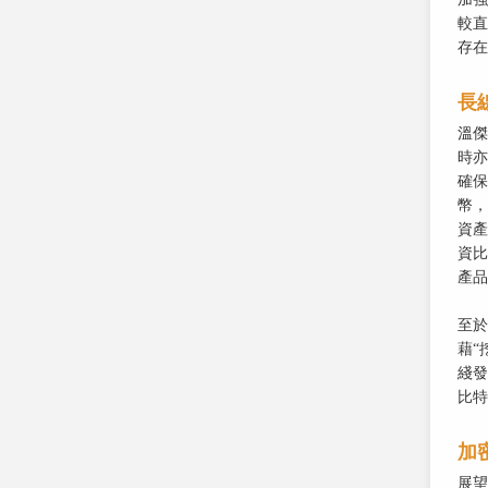
較直
存在
長
溫傑
時亦
確保
幣，
資產
資比
產品
至於
藉“
綫發
比特
加
展望