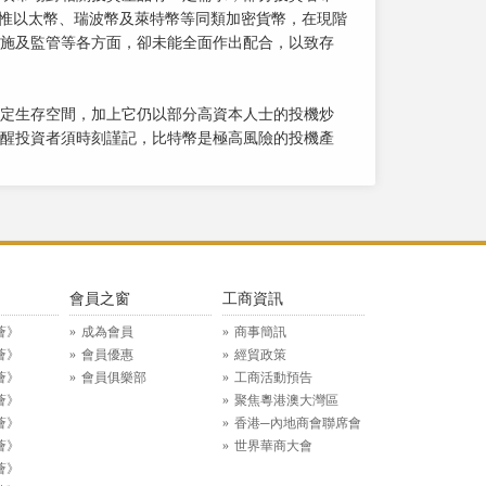
，惟以太幣、瑞波幣及萊特幣等同類加密貨幣，在現階
施及監管等各方面，卻未能全面作出配合，以致存
定生存空間，加上它仍以部分高資本人士的投機炒
醒投資者須時刻謹記，比特幣是極高風險的投機產
》
會員之窗
工商資訊
薈》
成為會員
商事簡訊
薈》
會員優惠
經貿政策
薈》
會員俱樂部
工商活動預告
薈》
聚焦粵港澳大灣區
薈》
香港─內地商會聯席會
薈》
世界華商大會
薈》