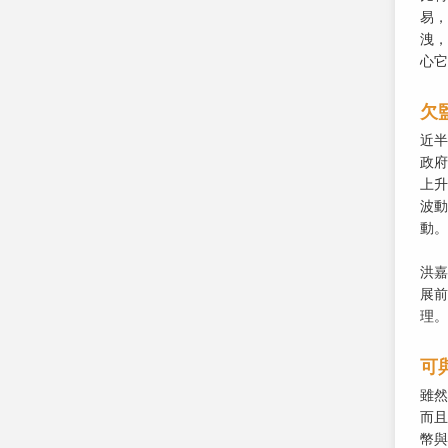
易，
洩，
心它
欠
近半
政府
上升
波動
動。
洪嘉
展前
理。
可
雖然
而且
幣與