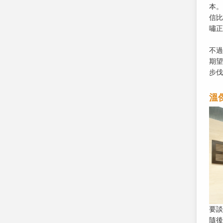
本。
信比
嘯正
不過
期望
步伐
溫
要談
隨後