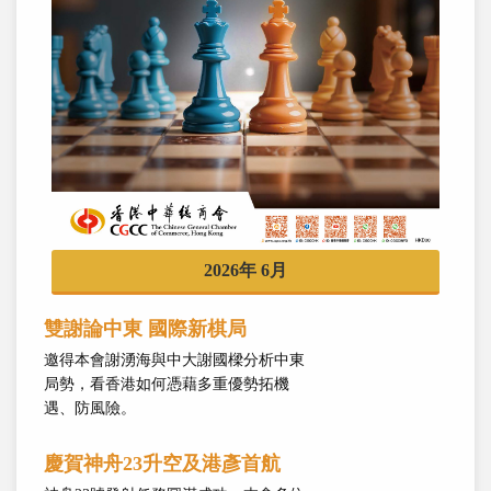
2026年 6月
雙謝論中東 國際新棋局
邀得本會謝湧海與中大謝國樑分析中東
局勢，看香港如何憑藉多重優勢拓機
遇、防風險。
慶賀神舟23升空及港彥首航