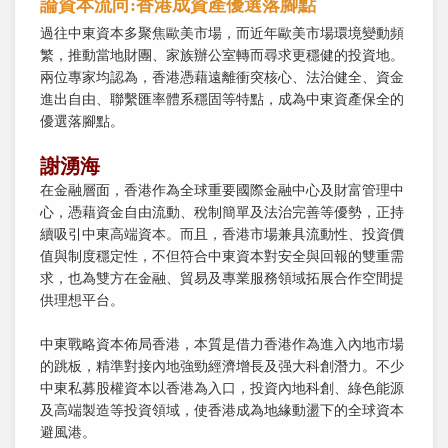
論資本流向:香港成資產優選落腳點
過往中東資本多聚焦歐美市場，而近年歐美市場環境變動頻
繁，推動當地財團、家族辦公室轉而尋求更穩健的投資地。
兩位專家均認為，香港憑藉遠離衝突核心、法治健全、資金
進出自由、聯繫匯率體系穩固等特點，成為中東資產保全的
優選落腳點。
謝湧海
在金融層面，香港作為全球重要國際金融中心及財富管理中
心，憑藉資金自由流動、稅制簡單及法治完善等優勢，正持
續吸引中東高端資本。而且，香港市場兼具流動性、投資價
值與制度穩定性，不但符合中東資本對安全與回報的雙重需
求，也為雙方在金融、貿易及專業服務領域拓展合作空間提
供理想平台。
中東戰略資本佈局香港，本質是借力香港作為進入內地市場
的跳板，精準對接內地強勁經濟增長及强大科創潛力。不少
中東私募股權資本以香港為入口，投資內地科創、綠色能源
及高端製造等投資領域，使香港成為地緣動盪下的全球資本
避風港。