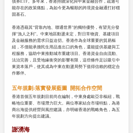
債券ETF。多年來，香港持續深化與中東金融合作，疏通可
能存在的政策痛點，為如今更為暢順的跨境資金融通打好穩
固基石。
香港憑藉其“背靠內地、聯通世界”的獨特優勢，有望充分發
揮“漁人之利”。中東地區動盪未定，對日常物資、基建項目
及金融服務的需求日益迫切。香港作為全球重要的貿易樞
紐，不僅能承擔民生用品進出口的角色，還能提供基建與工
程服務，協助中東推動城市重建項目。香港資金自由流動、
法治完善，且受地緣衝突的影響有限，這些條件足以吸引中
東資本落戶，使其成為中東在動盪局勢下值得信賴的穩定合
作夥伴。
五年規劃:落實發展藍圖 開拓合作空間
香港首個五年規劃目前尚在編制，中東身處歐亞非樞紐，戰
略地位重要、市場潛力巨大。兩位專家結合市場特點，為港
商出海提供經營與風控建議，亦明確香港的戰略角色，為五
年規劃方向提出建議。
謝湧海