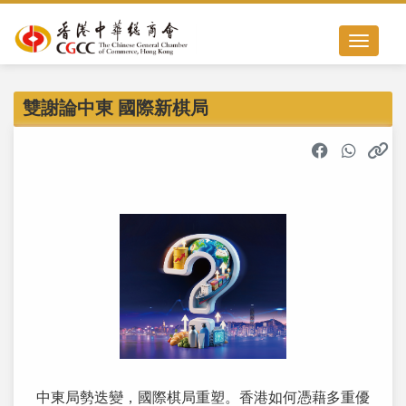
Toggle nav
雙謝論中東 國際新棋局
中東局勢迭變，國際棋局重塑。香港如何憑藉多重優