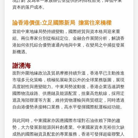
境計劃”及為單一家族辦公室提供的利得稅豁免，降低中東
資本的落戶成本。
論香港價值:立足國際新局 擔當往來橋樑
當前中東地緣局勢持續變動，國際經貿與資本格局迎來重
組。兩位專家分別從樞紐定位、金融合作展開分析，解讀香
港如何依托綜合優勢連通內地與中東，在變局之中捕捉發展
新機遇。
謝湧海
面對外圍地緣政治及貿易摩擦持續升溫，香港早已主動推進
市場多元化策略，積極拓展歐美以外的全球業務版圖，展現
高度韌性與應變能力。中東局勢波動後，香港企業迅速調整
國際物流線路、供應鏈及能源配置，捨棄高危航線，採用迂
迴及海陸聯運等方案，維持貨物運輸與商貿穩定，同時透過
自由港優勢承接轉口業務，高水平發揮國際航運樞紐功能。
與此同時，中東國家亦因應國際市場對石油依賴下降的趨
勢，大力發展新能源與科創產業。中東國家資本充裕但欠缺
成熟的國際融資及配套的專業服務，香港可發揮超級聯繫人