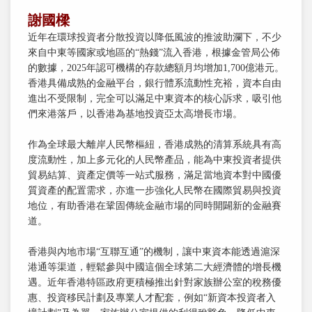
謝國樑
近年在環球投資者分散投資以降低風波的推波助瀾下，不少
來自中東等國家或地區的“熱錢”流入香港，根據金管局公佈
的數據，2025年認可機構的存款總額月均增加1,700億港元。
香港具備成熟的金融平台，銀行體系流動性充裕，資本自由
進出不受限制，完全可以滿足中東資本的核心訴求，吸引他
們來港落戶，以香港為基地投資亞太高增長市場。
作為全球最大離岸人民幣樞紐，香港成熟的清算系統具有高
度流動性，加上多元化的人民幣產品，能為中東投資者提供
貿易結算、資產定價等一站式服務，滿足當地資本對中國優
質資產的配置需求，亦進一步強化人民幣在國際貿易與投資
地位，有助香港在鞏固傳統金融市場的同時開闢新的金融賽
道。
香港與內地市場“互聯互通”的機制，讓中東資本能透過滬深
港通等渠道，輕鬆參與中國這個全球第二大經濟體的增長機
遇。近年香港特區政府更積極推出針對家族辦公室的稅務優
惠、投資移民計劃及專業人才配套，例如“新資本投資者入