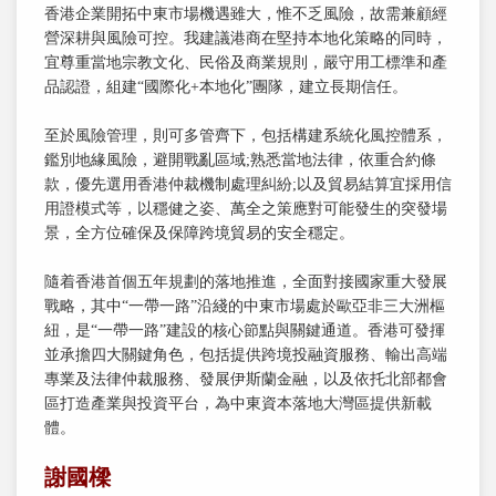
香港企業開拓中東市場機遇雖大，惟不乏風險，故需兼顧經
營深耕與風險可控。我建議港商在堅持本地化策略的同時，
宜尊重當地宗教文化、民俗及商業規則，嚴守用工標準和產
品認證，組建“國際化+本地化”團隊，建立長期信任。
至於風險管理，則可多管齊下，包括構建系統化風控體系，
鑑別地緣風險，避開戰亂區域;熟悉當地法律，依重合約條
款，優先選用香港仲裁機制處理糾紛;以及貿易結算宜採用信
用證模式等，以穩健之姿、萬全之策應對可能發生的突發場
景，全方位確保及保障跨境貿易的安全穩定。
隨着香港首個五年規劃的落地推進，全面對接國家重大發展
戰略，其中“一帶一路”沿綫的中東市場處於歐亞非三大洲樞
紐，是“一帶一路”建設的核心節點與關鍵通道。香港可發揮
並承擔四大關鍵角色，包括提供跨境投融資服務、輸出高端
專業及法律仲裁服務、發展伊斯蘭金融，以及依托北部都會
區打造產業與投資平台，為中東資本落地大灣區提供新載
體。
謝國樑