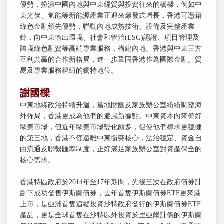
優勢，扮演中國內地與中東經貿與投資往來的橋樑，例如中
東光伏、氫能等新能源產業正迎來爆發式增長，香港可憑藉
綠色金融領先優勢，聯動內地成熟技術、設備及完整產業
鏈，向中東輸出環境、社會和管治(ESG)認證、項目管理及
跨境綠色融資等高端專業服務，構建內地、香港與中東三方
互利共贏的合作新格局，進一步鞏固香港作為國際金融、貿
易及專業服務樞紐的獨特地位。
謝國樑
中東地緣政治持續升溫，當地財團及家族辦公室紛紛調整海
外佈局，香港更成為他們的避風新據點。中東資本向來偏好
歐美市場，但近年歐美市場變化頗多，促使他們尋求更穩健
的第三地，香港不僅遠離中東衝突核心，法治穩定、資金自
由流通及聯繫匯率制度，正好滿足家族辦公室對資產保全的
核心需求。
香港特區政府於2014年至17年期間，先後三次在政府債券計
劃下成功發售伊斯蘭債券，去年首隻伊斯蘭債券ETF更來港
上市，是亞洲首隻追縱投資沙特政府發行的伊斯蘭債券ETF
產品，更是全球首隻在沙特以外投資於里亞爾計價的伊斯蘭