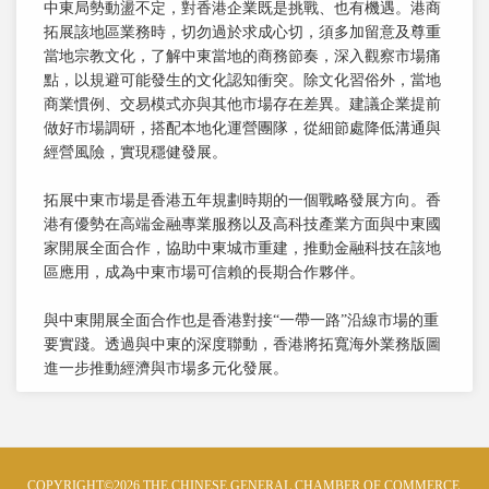
中東局勢動盪不定，對香港企業既是挑戰、也有機遇。港商
拓展該地區業務時，切勿過於求成心切，須多加留意及尊重
當地宗教文化，了解中東當地的商務節奏，深入觀察市場痛
點，以規避可能發生的文化認知衝突。除文化習俗外，當地
商業慣例、交易模式亦與其他市場存在差異。建議企業提前
做好市場調研，搭配本地化運營團隊，從細節處降低溝通與
經營風險，實現穩健發展。
拓展中東市場是香港五年規劃時期的一個戰略發展方向。香
港有優勢在高端金融專業服務以及高科技產業方面與中東國
家開展全面合作，協助中東城市重建，推動金融科技在該地
區應用，成為中東市場可信賴的長期合作夥伴。
與中東開展全面合作也是香港對接“一帶一路”沿線市場的重
要實踐。透過與中東的深度聯動，香港將拓寬海外業務版圖
進一步推動經濟與市場多元化發展。
COPYRIGHT©2026 THE CHINESE GENERAL CHAMBER OF COMMERCE.