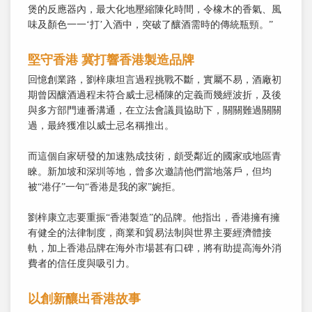
煲的反應器內，最大化地壓縮陳化時間，令橡木的香氣、風
味及顏色一一‘打’入酒中，突破了釀酒需時的傳統瓶頸。”
堅守香港
冀打響香港製造品牌
回憶創業路，劉梓康坦言過程挑戰不斷，實屬不易，酒廠初
期曾因釀酒過程未符合威士忌桶陳的定義而幾經波折，及後
與多方部門連番溝通，在立法會議員協助下，關關難過關關
過，最終獲准以威士忌名稱推出。
而這個自家研發的加速熟成技術，頗受鄰近的國家或地區青
睞。新加坡和深圳等地，曾多次邀請他們當地落戶，但均
被“港仔”一句“香港是我的家”婉拒。
劉梓康立志要重振“香港製造”的品牌。他指出，香港擁有擁
有健全的法律制度，商業和貿易法制與世界主要經濟體接
軌，加上香港品牌在海外市場甚有口碑，將有助提高海外消
費者的信任度與吸引力。
以創新釀出香港故事