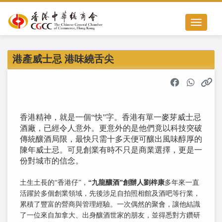
Toggle nav
港產威士忌 港味繞舌尖
香港精神，就是一個“快”字。香港有單一麥芽威士忌
酒廠，已經令人意外。更意外的是他們竟以科技突破
傳統釀酒局限，最快只需十多天便可釀出風味醇厚的
陳年威士忌。可見創業有時不只是商業選擇，更是一
份對城市的信念。
土生土長的“香港仔”，
“九龍釀酒”創辦人劉梓康
多年來一直
活躍於多個創業領域，先後涉足自拍照相館及酒吧等行業，
累積了豐富的營商與管理經驗。一次偶然的聚會，讓他結識
了一位來自加拿大、出身釀酒世家的朋友，並得悉對方鑽研