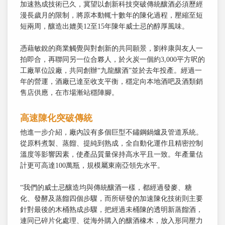
加速熟成技術已久，冀望以創新科技突破傳統釀酒必須歷經
漫長歲月的限制，將原本動輒十數年的陳化過程，壓縮至短
短兩周，釀造出媲美12至15年陳年威士忌的醇厚風味。
憑藉敏銳的商業觸覺與對創新的共同願景，劉梓康與友人一
拍即合，再聯同另一位合夥人，於火炭一個約3,000平方呎的
工廠單位設廠，共同創辦“九龍釀酒”並於去年投產。經過一
年的營運，酒廠已達至收支平衡，穩定向本地酒吧及酒類銷
售店供應，在市場漸站穩陣腳。
高速陳化突破傳統
他進一步介紹，廠內設有多個巨型不鏽鋼鍋爐及管道系統。
從原料煮製、蒸餾、提純到熟成，全自動化運作且精密控制
溫度等影響因素，使產品質量保持高水平且一致。年產量估
計更可高達100萬瓶，規模屬東南亞領先水平。
“我們的威士忌釀造均與傳統釀酒一樣，都經過發麥、糖
化、發酵及蒸餾四個步驟，而所研發的加速陳化技術則主要
針對最後的木桶熟成步驟，把經過未桶陳的透明新蒸餾酒，
連同已碎片化處理、從海外購入的釀酒橡木，放入形同壓力