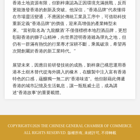
香港土地資源有限，但劉梓康認為正因環境充滿挑戰，反而
更能激發香港的創新及突破。他深信，“香港品牌”代表懂得
在市場靈活變通，不應困於傳統工業及工序中，可借助科技
重新定義“香港品牌”的價值，迎來高增值的產業轉型未
來。“當初取名為‘九龍釀酒’不僅僅標榜本地烈酒品牌，更想
彰顯香港的獅子山精神，向世界證明香港雖為彈丸之地，但
仍有一群滿有熱忱的行業專才深耕不斷，乘風破浪，希望再
次開創屬於香港的新工業時代。”
展望未來，因應目前研發技術的成熟，劉梓康已構思運用香
港本土樹木替代從海外購入的橡木，在釀製中注入富有香港
特色的口感，蘊釀獨一無二的“香港味道”。他但願藉此傳遞
香港的城市記憶及生活氣息，讓一瓶瓶威士忌，成為講
述“香港故事”的重要載體。
COPYRIGHT©2026 THE CHINESE GENERAL CHAMBER OF COMMERCE.
ALL RIGHTS RESERVED. 版權所有, 未經許可, 不得轉載