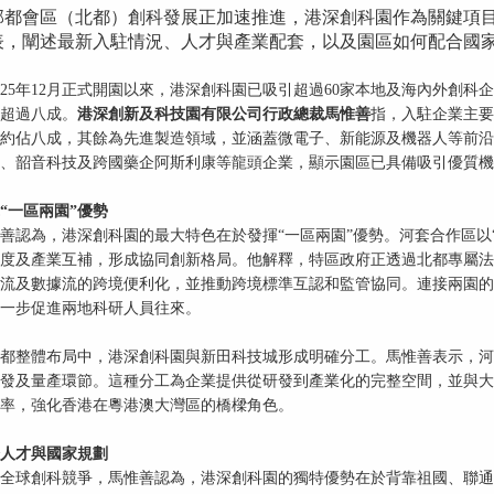
部都會區（北都）創科發展正加速推進，港深創科園作為關鍵項
表，闡述最新入駐情況、人才與產業配套，以及園區如何配合國家
025年12月正式開園以來，港深創科園已吸引超過60家本地及海內外創
超過八成。
港深創新及科技園有限公司行政總裁馬惟善
指，入駐企業主要
約佔八成，其餘為先進製造領域，並涵蓋微電子、新能源及機器人等前沿
、韶音科技及跨國藥企阿斯利康等龍頭企業，顯示園區已具備吸引優質機
“一區兩園”優勢
善認為，港深創科園的最大特色在於發揮“一區兩園”優勢。河套合作區以
度及產業互補，形成協同創新格局。他解釋，特區政府正透過北都專屬法
流及數據流的跨境便利化，並推動跨境標準互認和監管協同。連接兩園的西
一步促進兩地科研人員往來。
都整體布局中，港深創科園與新田科技城形成明確分工。馬惟善表示，河
發及量產環節。這種分工為企業提供從研發到產業化的完整空間，並與大
率，強化香港在粵港澳大灣區的橋樑角色。
人才與國家規劃
全球創科競爭，馬惟善認為，港深創科園的獨特優勢在於背靠祖國、聯通世