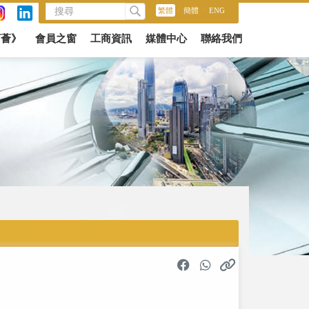
繁體
/
簡體
/
ENG
商薈》
會員之窗
工商資訊
媒體中心
聯絡我們