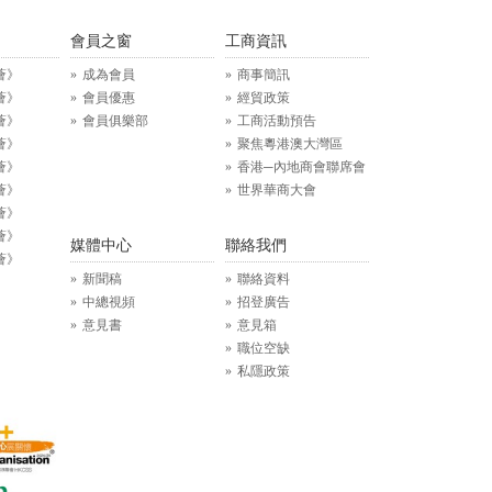
》
會員之窗
工商資訊
薈》
成為會員
商事簡訊
薈》
會員優惠
經貿政策
薈》
會員俱樂部
工商活動預告
薈》
聚焦粵港澳大灣區
薈》
香港─內地商會聯席會
薈》
世界華商大會
薈》
薈》
媒體中心
聯絡我們
薈》
新聞稿
聯絡資料
中總視頻
招登廣告
意見書
意見箱
職位空缺
私隱政策