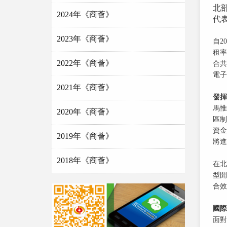
北
2024年《商薈》
代
2023年《商薈》
自2
租率
2022年《商薈》
合共
電子
2021年《商薈》
發揮
馬惟
2020年《商薈》
區制
資金
2019年《商薈》
將進
2018年《商薈》
在北
型開
合效
國際
面對