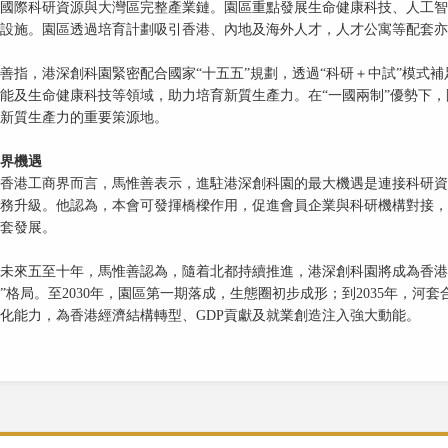
國際科研資源與大灣區完整產業鏈。園區重點發展生命健康科技、人工智
設施。園區透過培育計劃吸引香港、內地及海外人才，人才公寓等配套亦
善指，港深創科園緊密配合國家“十五五”規劃，透過“科研＋中試”模式
能及生命健康科技等領域，助力培育新質生產力。在“一國兩制”優勢下，
新質生產力的重要策源地。
界機遇
香港工商界而言，馬惟善表示，進駐港深創科園的最大機遇是連接科研資
務升級。他認為，本會可發揮橋樑作用，促進會員企業與科研機構對接，
套發展。
未來五至十年，馬惟善認為，隨着北都持續推進，港深創科園將成為香港
”格局。至2030年，園區第一期落成，生態圈初步成形；到2035年，
化能力，為香港經濟結構轉型、GDP貢獻及就業創造注入強大動能。