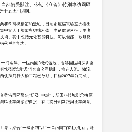
目自然備受關注。今期《商薈》特別專訪園區
“十五五”規劃。
科企業和科研機構簽約進駐，目前兩座濕實驗室大樓出
集中於人工智能與數據科學、生命健康科技，兩者
技術。其中包括元化智能科技、海辰儲能、歌爾微
構落戶的能力。
“一河兩岸、一區兩園”模式發展，香港園區與深圳園
例“拆牆鬆綁”及河套白名單機制，推進人流、物流、
側跨河行人橋工程已啟動，目標2027年前完成，
套香港園區聚焦“研發+中試”，新田科技城則承接原
灣區產業鏈緊密銜接，有助提升創新鏈與產業鏈融
界，結合“一國兩制”及“一區兩園”的制度創新，能