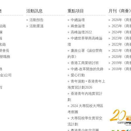
總
活動訊息
重點項目
月刊《商薈
活動預告
中總論壇
2026年《商
組織
活動重溫
兩會論壇
2025年《商
欄
高峰論壇2022
2024年《商
報
中總世界華商高峰論
2023年《商
名錄
壇
2022年《商
譽會長
廉政公署《誠信營商
2021年《商
名譽職務
約章》
2020年《商
香港工商業研討班
2019年《商
務
中總-改革開放的先鋒
2018年《商
金)公司
愛心行動
青年滬動 • 香港青年上
程
海實習計劃2026
香港青年內地實習計
劃
2024 大專院校大灣區
考察團
大專院校學生實習交
流計劃
粵港青少年交流團