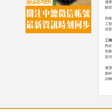
連接
驗室
馬惟
工智
培育
工商
對於
和業
及河
展望
創科
試轉