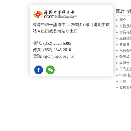
關於中
簡介
香港中環干諾道中24-25號4字樓（港鐵中環
宗旨及
站Ａ出口或香港站Ｃ出口）
會長專
立會匯
電話: (852) 2525 6385
會董會
傳真: (852) 2845 2610
永遠榮
電郵:
cgcc@cgcc.org.hk
榮譽/
委員會
工商服
中總(基
年報
發展歷