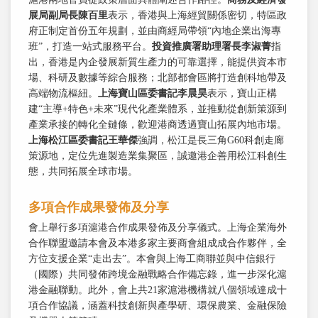
展局副局長陳百里
表示，香港與上海經貿關係密切，特區政
府正制定首份五年規劃，並由商經局帶領“內地企業出海專
班”，打造一站式服務平台。
投資推廣署助理署長李淑菁
指
出，香港是內企發展新質生產力的可靠選擇，能提供資本市
場、科研及數據等綜合服務；北部都會區將打造創科地帶及
高端物流樞紐。
上海寶山區委書記李晨昊
表示，寶山正構
建“主導+特色+未來”現代化產業體系，並推動從創新策源到
產業承接的轉化全鏈條，歡迎港商透過寶山拓展內地市場。
上海松江區委書記王華傑
強調，松江是長三角G60科創走廊
策源地，定位先進製造業集聚區，誠邀港企善用松江科創生
態，共同拓展全球市場。
多項合作成果發佈及分享
會上舉行多項滬港合作成果發佈及分享儀式。上海企業海外
合作聯盟邀請本會及本港多家主要商會組成成合作夥伴，全
方位支援企業“走出去”。本會與上海工商聯並與中信銀行
（國際）共同發佈跨境金融戰略合作備忘錄，進一步深化滬
港金融聯動。此外，會上共21家滬港機構就八個領域達成十
項合作協議，涵蓋科技創新與產學研、環保農業、金融保險