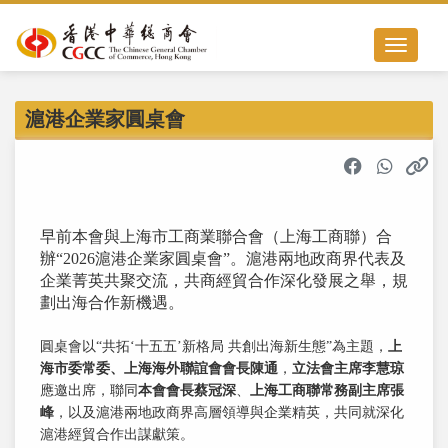
Toggle nav
滬港企業家圓桌會
早前本會與上海市工商業聯合會（上海工商聯）合
辦“2026滬港企業家圓桌會”。滬港兩地政商界代表及
企業菁英共聚交流，共商經貿合作深化發展之舉，規
劃出海合作新機遇。
圓桌會以“共拓‘十五五’新格局 共創出海新生態”為主題，
上
海市委常委、上海海外聯誼會會長陳通
，
立法會主席李慧琼
應邀出席，聯同
本會會長蔡冠深
、
上海工商聯常務副主席張
峰
，以及滬港兩地政商界高層領導與企業精英，共同就深化
滬港經貿合作出謀獻策。