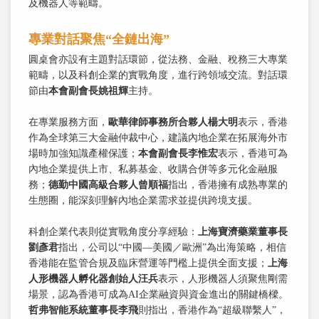
及機器人等範疇。
專業對話聚焦“全鏈出海”
圓桌會亦設有主題對話環節，從法務、金融、稅務三大專業
範疇，以及科創企業的實戰角度，進行跨領域交流。對話環
節由
本會副會長姚祖輝
主持。
在專業服務方面，
歐華律師事務所合夥人楊大明
表示，香港
作為全球第三大金融仲裁中心，建議內地企業在拓展海外市
場時加強知識產權保護；
本會副會長李惟宏
表示，香港可為
內地企業提供上市、私募基金、收購合併等多元化金融服
務；
德勤中國高級合夥人曾順福
指出，香港擁有成熟專業的
生態圈，能深刻理解內地企業需求並提供跨境支援。
科創企業代表則從實戰角度分享經驗：
上海寶濟藥業董事長
劉彥君
指出，公司以“中國—美國／歐洲”為出海策略，相信
香港能在監管合規及臨床營運等門檻上提供全面支援；
上海
人形機器人孵化器創始人汪兵
表示，人形機器人須聚焦剛需
場景，認為香港可成為AI企業融資與資金進出的關鍵橋樑。
哲弗智能系統董事長李飛
則指出，香港作為“超級聯繫人”，