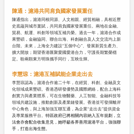
陳通：滬港共同肩負國家發展重任
陳通指出，滬港同根同源、人文相親、經貿相融，具相近歷
史底蘊與城市稟賦，共同肩負國家發展重任。兩地在金融、
貿易、航運、科創等領域互補共榮。過去一年，滬港合作成
果豐碩，金融協同、聯合出海、科創融合及人文交流均上新
台階。未來，上海全力建設“五個中心”、發展新質生產力、
擴大開放；期望香港匯聚愛國愛港合力，守護長期繁榮穩
定。盼兩顆東方明珠攜手同行，互映生輝。
李慧琼：滬港互補賦能企業走出去
李慧琼認為，滬港合作逾二十年，在經貿、科創、金融及文
化領域成果豐碩。香港憑研發優勢及國際網絡，配合上海科
創實力與產業體系，可在生物醫藥、人工智能、金融科技等
領域共建設施，推動創新及產業鏈發展。香港並可發揮離岸
中心角色，與上海加強互聯互通，為企業“走出去”提供資金
及專業服務平台。
特區政府已將相關內容納入五年規劃，立
法會亦會配合收集意見，她呼籲各界善用滬港平台，強強聯
手，打造出海生態。