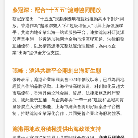
蔡冠深：配合“十五五”滬港協同開放
蔡冠深指出，“十五五”規劃綱要明確提出推動高水平對外開
放。香港作為“超級聯繫人”和“超級增值人”可與上海強強聯
手，共建內地企業出海一站式服務平台，連接滬港科研資源
與產業生態，並透過加強兩地金融市場互聯互通、法律服務
互補優勢，以及構築滬港完整航運治理鏈條，為內地企
業“出海”提供全方位支援。
張峰：滬港共建平台開創出海新生態
張峰表示，滬港企業家圓桌會2023年創設以來，已成為兩地
經貿合作的品牌活動。上海坐擁高端製造、科創轉化及超大
市場優勢，香港具備全球金融、貿易、法律服務及離岸資
源，彼此優勢互補，為企業參與“一帶一路”建設和區域高質
量發展注入強勁動能。上海市總商會將用好圓桌會平台機
制，推動滬港企業深化合作，共同完善企業出海服務體系。
滬港兩地政府積極提供出海政策支持
滬港兩地官員從政策層面具體闡述合作路徑。
商務及經濟發