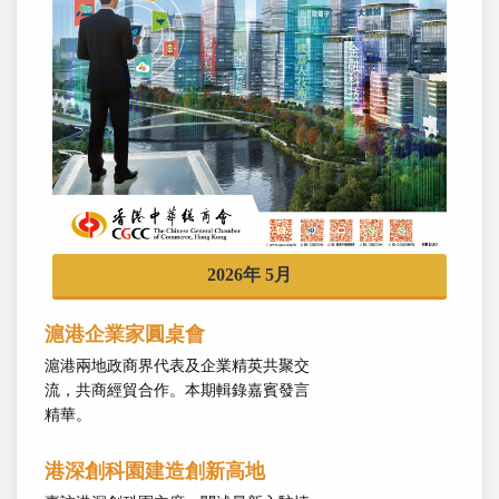
2026年 5月
滬港企業家圓桌會
滬港兩地政商界代表及企業精英共聚交
流，共商經貿合作。本期輯錄嘉賓發言
精華。
港深創科園建造創新高地