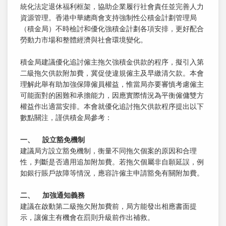
統化法定退休福利框架，協助企業履行社會責任並完善人力
資源管理。香港中華總商會支持強制性公積金計劃管理局
（積金局）不時檢討和優化強積金計劃各項安排，更好配合
勞動力市場和整體經濟與社會環境變化。
積金局建議優化追討僱主拖欠強積金供款的程序，擬引入第
二級拖欠供款附加費，冀促使違規僱主及早繳清欠款。本會
理解此舉有助加強保障僱員權益，惟當局亦要審慎考慮僱主
可能面對的困難和承擔能力，因應實際情況為平衡僱傭雙方
權益作出適當安排。本會就優化追討拖欠供款程序提出以下
數點關注，謹供積金局參考：
一、 設立豁免機制
建議局方設立豁免機制，衡量不同拖欠個案的原因和合理
性，判斷是否適用追加附加費。若拖欠個屬非自願延誤，例
如銀行賬戶故障等情況，應容許僱主申請豁免有關附加費。
二、 加強通知義務
建議在啟動第二級拖欠附加費前，局方能發出相應書面提
示，讓僱主有機會在罰則升級前作出補救。