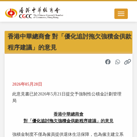
Toggle nav
香港中華總商會 對「優化追討拖欠強積金供款
程序建議」的意見
2026年05月28日
此意見書已於2026年5月21日提交予強制性公積金計劃管理
局
香港中華總商會
對
「
優化追討拖欠強積金供款程序
建議
」
的意見
強積金制度不僅為僱員提供退休生活保障，也為僱主建立系