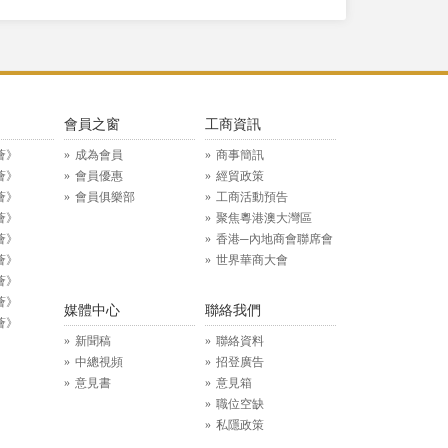
》
會員之窗
工商資訊
薈》
成為會員
商事簡訊
薈》
會員優惠
經貿政策
薈》
會員俱樂部
工商活動預告
薈》
聚焦粵港澳大灣區
薈》
香港─內地商會聯席會
薈》
世界華商大會
薈》
薈》
媒體中心
聯絡我們
薈》
新聞稿
聯絡資料
中總視頻
招登廣告
意見書
意見箱
職位空缺
私隱政策