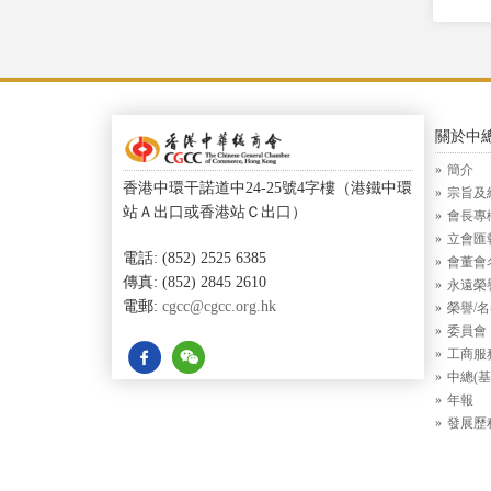
關於中
簡介
香港中環干諾道中24-25號4字樓（港鐵中環
宗旨及
站Ａ出口或香港站Ｃ出口）
會長專
立會匯
電話: (852) 2525 6385
會董會
傳真: (852) 2845 2610
永遠榮
電郵:
cgcc@cgcc.org.hk
榮譽/
委員會
工商服
中總(基
年報
發展歷