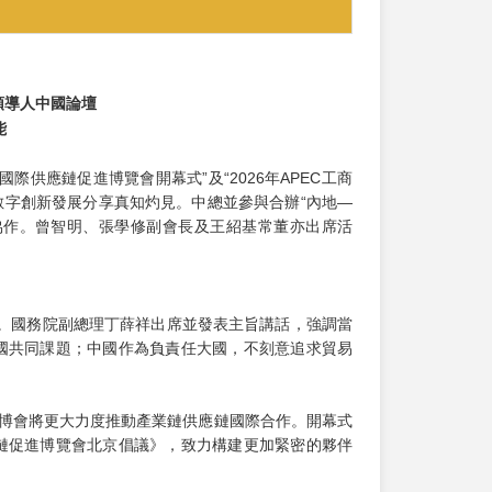
領導人中國論壇
能
供應鏈促進博覽會開幕式”及“2026年APEC工商
數字創新發展分享真知灼見。中總並參與合辦“內地—
協作。曾智明、張學修副會長及王紹基常董亦出席活
”。國務院副總理丁薛祥出席並發表主旨講話，強調當
國共同課題；中國作為負責任大國，不刻意追求貿易
鏈博會將更大力度推動產業鏈供應鏈國際合作。開幕式
鏈促進博覽會北京倡議》，致力構建更加緊密的夥伴