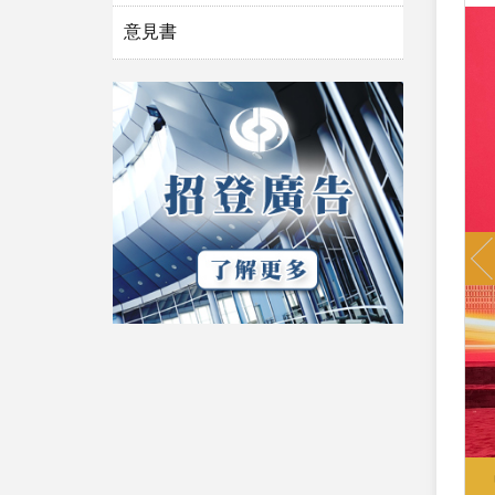
意見書
P