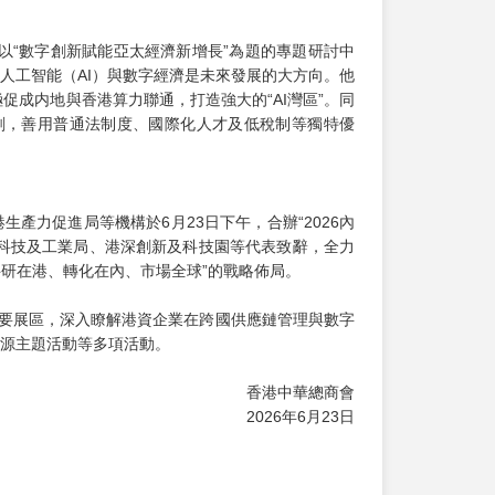
長在以“數字創新賦能亞太經濟新增長”為題的專題研討中
人工智能（AI）與數字經濟是未來發展的大方向。他
積極促成内地與香港算力聯通，打造強大的“AI灣區”。同
規劃，善用普通法制度、國際化人才及低稅制等獨特優
產力促進局等機構於6月23日下午，合辦“2026內
科技及工業局、港深創新及科技園等代表致辭，全力
科研在港、轉化在內、市場全球”的戰略佈局。
主要展區，深入瞭解港資企業在跨國供應鏈管理與數字
能源主題活動等多項活動。
香港中華總商會
2026年6月23日