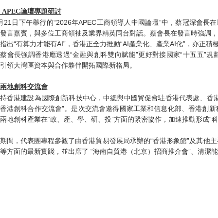
 APEC
論壇專題研討
月21日下午舉行的“2026年APEC工商領導人中國論壇”中，蔡冠深會
發言嘉賓，與多位工商領袖及業界精英同台對話。蔡會長在發言時強調，
指出“有算力才能有AI”，香港正全力推動“AI產業化、產業AI化”，亦正
蔡會長強調香港應透過“金融與創科雙向賦能”更好對接國家“十五五”
引領大灣區資本與合作夥伴開拓國際新格局。
兩地創科交流會
持香港建設為國際創新科技中心，中總與中國貿促會駐香港代表處、香港生
香港創科合作交流會”。是次交流會邀得國家工業和信息化部、香港創新
兩地創科產業在“政、產、學、研、投”方面的緊密協作，加速推動形成“
期間，代表團專程參觀了由香港貿易發展局承辦的“香港形象館”及其他
等方面的最新實踐，並出席了 “海南自貿港（北京）招商推介會”、清潔