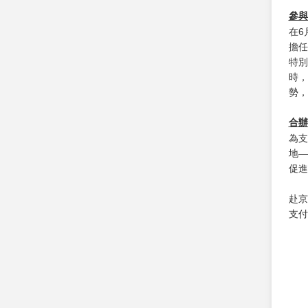
參與
在6
擔任
特別
時，
勢，
合辦
為支
地—
促進
赴京
支付