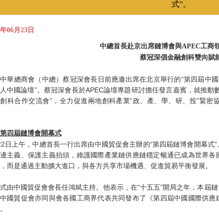
式”。
6年06月23日
中總首長赴京出席鏈博會與APEC
工商
蔡冠深倡金融創科雙向賦
中華總商會（中總）蔡冠深會長日前應邀出席在北京舉行的“第四屆中國國際
人中國論壇”。蔡冠深會長於APEC論壇專題研討擔任發言嘉賓，就推動
創科合作交流會”，全力促進兩地創科產業“政、產、學、研、投”緊密
第四屆鏈博會開幕式
22日上午，中總首長一行出席由中國貿促會主辦的“第四屆鏈博會開幕式
邊主義、保護主義抬頭，維護國際產業鏈供應鏈穩定暢通已成為世界各
，而是通過主動擴大進口，與各方共享市場機遇、促進貿易平衡發展。
式由中國貿促會會長任鴻斌主持。他表示，在“十五五”開局之年，本屆
中國貿促會亦同與會各國工商界代表共同發布了《第四屆中國國際供應
。