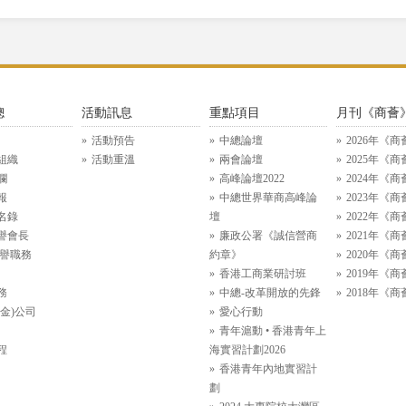
總
活動訊息
重點項目
月刊《商薈
活動預告
中總論壇
2026年《商
組織
活動重溫
兩會論壇
2025年《商
欄
高峰論壇2022
2024年《商
報
中總世界華商高峰論
2023年《商
名錄
壇
2022年《商
譽會長
廉政公署《誠信營商
2021年《商
名譽職務
約章》
2020年《商
香港工商業研討班
2019年《商
務
中總-改革開放的先鋒
2018年《商
金)公司
愛心行動
青年滬動 • 香港青年上
程
海實習計劃2026
香港青年內地實習計
劃