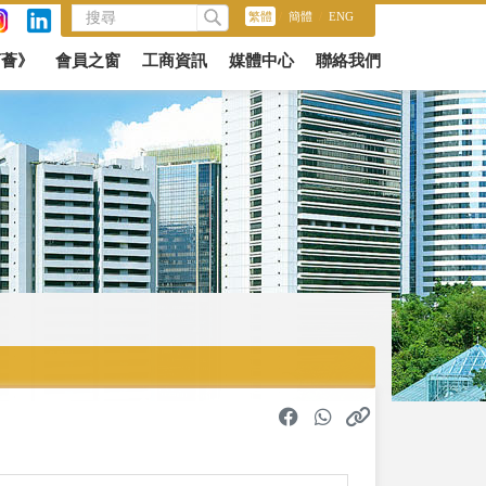
繁體
/
簡體
/
ENG
商薈》
會員之窗
工商資訊
媒體中心
聯絡我們