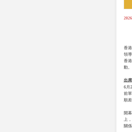
202
香港
領導
香港
動。
出席
6月
前單
順差
開幕
上，
關係