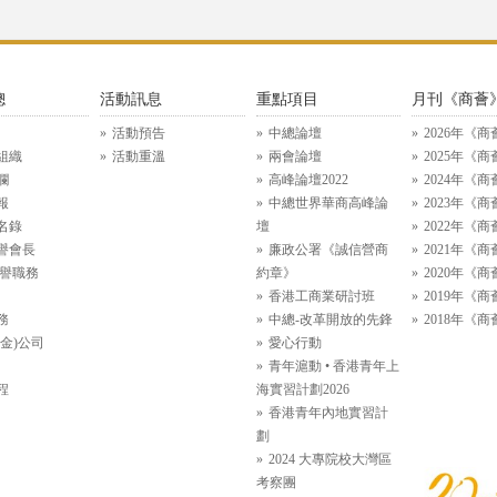
總
活動訊息
重點項目
月刊《商薈
活動預告
中總論壇
2026年《商
組織
活動重溫
兩會論壇
2025年《商
欄
高峰論壇2022
2024年《商
報
中總世界華商高峰論
2023年《商
名錄
壇
2022年《商
譽會長
廉政公署《誠信營商
2021年《商
名譽職務
約章》
2020年《商
香港工商業研討班
2019年《商
務
中總-改革開放的先鋒
2018年《商
金)公司
愛心行動
青年滬動 • 香港青年上
程
海實習計劃2026
香港青年內地實習計
劃
2024 大專院校大灣區
考察團