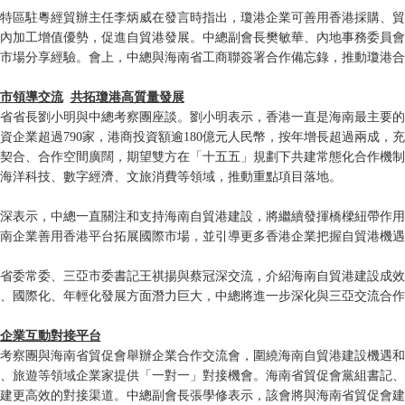
特區駐粵經貿辦主任李炳威在發言時指出，瓊港企業可善用香港採購、貿
內加工增值優勢，促進自貿港發展。中總副會長樊敏華、內地事務委員會
市場分享經驗。會上，中總與海南省工商聯簽署合作備忘錄，推動瓊港合
市領導交流
共拓瓊港高質量發展
省省長劉小明與中總考察團座談。劉小明表示，香港一直是海南最主要的外
資企業超過790家，港商投資額逾180億元人民幣，按年增長超過兩成
契合、合作空間廣闊，期望雙方在「十五五」規劃下共建常態化合作機制
海洋科技、數字經濟、文旅消費等領域，推動重點項目落地。
深表示，中總一直關注和支持海南自貿港建設，將繼續發揮橋樑紐帶作用
南企業善用香港平台拓展國際市場，並引導更多香港企業把握自貿港機遇
省委常委、三亞市委書記王祺揚與蔡冠深交流，介紹海南自貿港建設成效
、國際化、年輕化發展方面潛力巨大，中總將進一步深化與三亞交流合作
企業互動對接平台
考察團與海南省貿促會舉辦企業合作交流會，圍繞海南自貿港建設機遇和
、旅遊等領域企業家提供「一對一」對接機會。海南省貿促會黨組書記、
建更高效的對接渠道。中總副會長張學修表示，該會將與海南省貿促會建