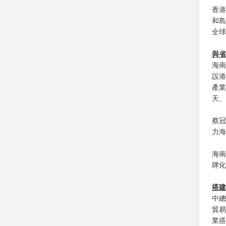
香港
和島
全球
與省
海南
設港
產業
天、
蔡冠
力海
海南
牌化
搭建
中總
貿易
業搭