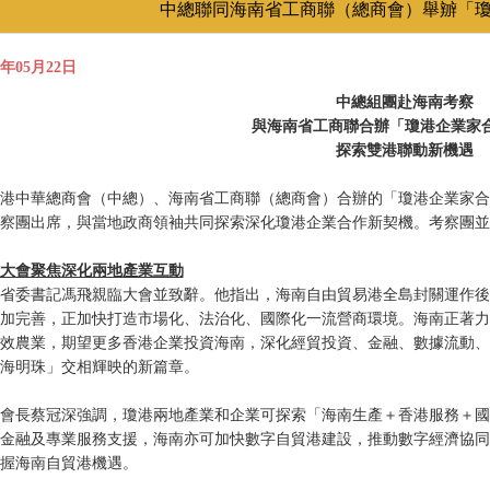
中總聯同海南省工商聯（總商會）舉辧「
6年05月22日
中總組團赴海南考察
與海南省工商聯合辦「瓊港企業家
探索雙港聯動新機遇
港中華總商會（中總）、海南省工商聯（總商會）合辦的「瓊港企業家合
察團出席，與當地政商領袖共同探索深化瓊港企業合作新契機。考察團並
大會聚焦深化兩地產業互動
省委書記馮飛親臨大會並致辭。他指出，海南自由貿易港全島封關運作後
加完善，正加快打造市場化、法治化、國際化一流營商環境。海南正著力
效農業，期望更多香港企業投資海南，深化經貿投資、金融、數據流動、
海明珠」交相輝映的新篇章。
會長蔡冠深強調，瓊港兩地產業和企業可探索「海南生產＋香港服務＋國
金融及專業服務支援，海南亦可加快數字自貿港建設，推動數字經濟協同
握海南自貿港機遇。