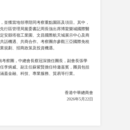
，並獲當地領導陪同考察重點園區及項目。其中，
先行區管理局黨委書記周長強出席博鰲樂城國際醫
定安縣塔嶺工業園、文昌國際航天城展示中心及商
共話機遇、共商合作。考察團亦參觀三亞國際免稅
業規劃、招商政策及投資機遇。
海南考察團，中總會長蔡冠深擔任團長，副會長張學
任李炳威、副主任蘇紫賢擔任特邀嘉賓，團員包括
務涵蓋金融、科技、專業服務、貿易等行業。
香港中華總商會
2026年5月22日