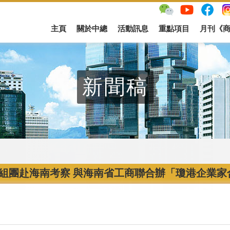
主頁
關於中總
活動訊息
重點項目
月刊《
新聞稿
組團赴海南考察 與海南省工商聯合辦「瓊港企業家