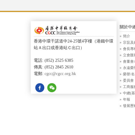
關於中
簡介
香港中環干諾道中24-25號4字樓（港鐵中環
宗旨及
站Ａ出口或香港站Ｃ出口）
會長專
立會匯
電話: (852) 2525 6385
會董會
傳真: (852) 2845 2610
永遠榮
電郵:
cgcc@cgcc.org.hk
榮譽/
委員會
工商服
中總(基
年報
發展歷