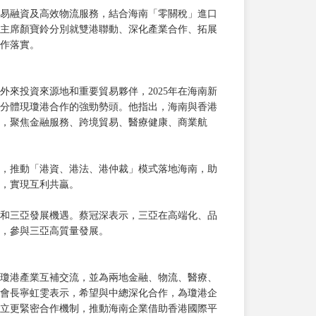
易融資及高效物流服務，結合海南「零關稅」進口
主席顏寶鈴分別就雙港聯動、深化產業合作、拓展
作落實。
來投資來源地和重要貿易夥伴，2025年在海南新
，充分體現瓊港合作的強勁勢頭。他指出，海南與香港
，聚焦金融服務、跨境貿易、醫療健康、商業航
，推動「港資、港法、港仲裁」模式落地海南，助
，實現互利共贏。
和三亞發展機遇。蔡冠深表示，三亞在高端化、品
，參與三亞高質量發展。
瓊港產業互補交流，並為兩地金融、物流、醫療、
會長寧虹雯表示，希望與中總深化合作，為瓊港企
立更緊密合作機制，推動海南企業借助香港國際平