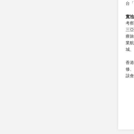
台「
實地
考察
三亞
療旅
業航
城、
香港
修、
該會