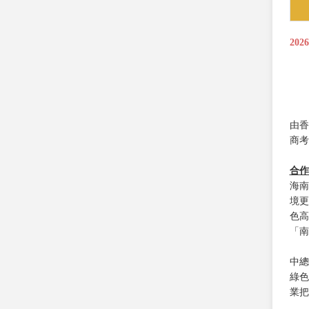
202
由香
商考
合作
海南
境更
色高
「南
中總
綠色
業把