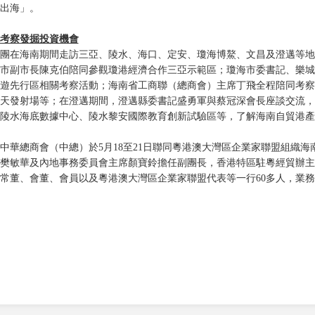
出海」。
考察發掘投資機會
團在海南期間走訪三亞、陵水、海口、定安、瓊海博鰲、文昌及澄邁等地
市副市長陳克伯陪同參觀瓊港經濟合作三亞示範區；瓊海市委書記、樂城
遊先行區相關考察活動；海南省工商聯（總商會）主席丁飛全程陪同考察
天發射場等；在澄邁期間，澄邁縣委書記盛勇軍與蔡冠深會長座談交流，
陵水海底數據中心、陵水黎安國際教育創新試驗區等，了解海南自貿港產
中華總商會（中總）於5月18至21日聯同粵港澳大灣區企業家聯盟組織
樊敏華及內地事務委員會主席顏寶鈴擔任副團長，香港特區駐粵經貿辦主
常董、會董、會員以及粵港澳大灣區企業家聯盟代表等一行60多人，業