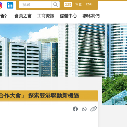
繁體
/
簡體
/
ENG
商薈》
會員之窗
工商資訊
媒體中心
聯絡我們
合作大會」 探索雙港聯動新機遇