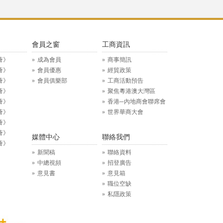
》
會員之窗
工商資訊
薈》
成為會員
商事簡訊
薈》
會員優惠
經貿政策
薈》
會員俱樂部
工商活動預告
薈》
聚焦粵港澳大灣區
薈》
香港─內地商會聯席會
薈》
世界華商大會
薈》
薈》
媒體中心
聯絡我們
薈》
新聞稿
聯絡資料
中總視頻
招登廣告
意見書
意見箱
職位空缺
私隱政策