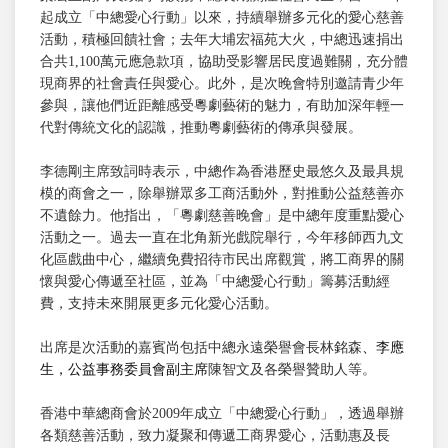
起成立「中總愛心行動」以來，持續舉辦多元化的愛心慈善
活動，積極回饋社會；去年大埔宏福苑大火，中總迅速捐出
合共1,100萬元應急款項，協助受影響居民度過難關，充分體
現商界的社會責任與愛心。此外，是次晚會特別邀請青少年
參與，讓他們近距離感受粵劇藝術的魅力，有助加深年輕一
代對傳統文化的認識，推動粵劇藝術的傳承與發展。
李德剛主席致詞時表示，中總作為香港歷史最悠久及最具規
模的商會之一，除舉辦眾多工商活動外，對推動公益慈善亦
不遺餘力。他指出，「粵劇慈善晚會」是中總年度重點愛心
活動之一。過去一直在北角新光戲院舉行，今年移師西九文
化區戲曲中心，繼續免費招待市民出席觀賞，將工商界的關
懷與愛心傳遞至社區，並為「中總愛心行動」籌募活動經
費，支持未來開展更多元化愛心活動。
出席是次活動的嘉賓尚包括中總永遠榮譽會長林銘森
、李應
生，公益事務委員會副主席
陳智文及各榮譽贊助人等。
香港中華總商會於2009年成立「中總愛心行動」，透過舉辦
各類慈善活動，致力凝聚和傳遞工商界愛心，活動惠及長