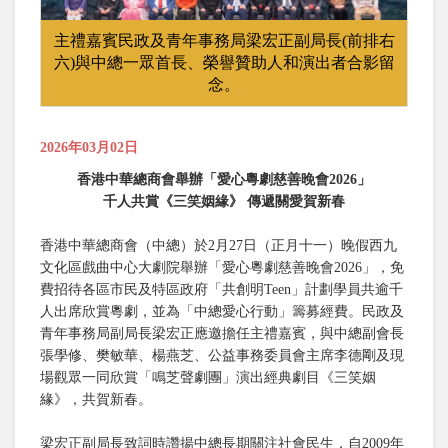
主禮嘉賓民政及青年事務局梁宏正副局長(前排右
六)與中總一眾首長、榮譽贊助人和演出者合影留
念。
2026年03月02日
香港中華總商會舉辦「愛心粵劇慈善晚會
2026
」
千人共賞《三笑姻緣》
傳遞關愛賀新春
香港中華總商會（中總）於2月27日（正月十一）晚假西九
文化區戲曲中心大劇院舉辦「愛心粵劇慈善晚會2026」，免
費招待各區市民及特區政府「共創明Teen」計劃學員共逾千
人出席欣賞粵劇，並為「中總愛心行動」籌募經費。民政及
青年事務局副局長梁宏正應邀擔任主禮嘉賓，與中總副會長
張學修、樊敏華、楊燕芝、公益事務委員會主席李德剛及現
場觀眾一同欣賞「鳴芝聲劇團」演出經典劇目《三笑姻
緣》，共賀新春。
梁宏正副局長致詞時讚揚中總長期關注社會民生，自2009年