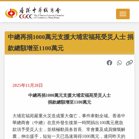
Toggle nav
中總再捐1000萬元支援大埔宏福苑受災人士 捐
款總額增至1100萬元
2025年11月28日
中總
再捐1000萬元
支援大埔宏福苑受災人士
捐款總額增至
1100萬元
大埔宏福苑嚴重火災造成重大傷亡，事件牽動全城。香港中
華總商會（中總）在意外發生後第一時間捐出100萬元應急
款項予受災人士，並積極動員各首長、常會董及成員慷慨解
囊，伸出援手，短短一天已迅速籌得1000萬元，連同昨天的