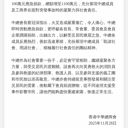
100萬元應急捐款，總額增至1100萬元，充分展現中總成員
及工商界在面對突發事故時的凝聚力與社會責任。
中總會長蔡冠深指出，火災造成嚴重傷亡，令人痛心。中總
即時啓動應急捐款，更呼籲各首長、常會董、委員會及會員
企業踴躍捐助，出錢出力，以解受災居民燃眉之急。中總各
成員反應熱烈，善款迅速累積，充份展現中總成員「取諸社
會、用諸社會」、積極履行社會責任的團結精神。
中總作為社會重要一份子，必定會守望相助，繼續凝聚各方
力量，與受災居民共渡難關。該會再次向英勇救火的消防員
及參與救援的紀律部隊、救護人員、以至參與支援的義工團
和市民致以崇高敬意。中總亦會持續留意事態發展和關注受
災居民的需要，推動屬下會員捐資贈物，從不同途徑支援受
事件影響市民，讓他們能夠盡快重建家園，恢復正常生活。
香港中華總商會
2025年11月28日