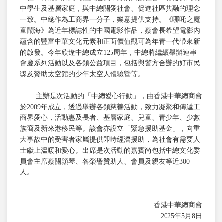
中學生及基層家庭，與中總關愛社會、促進社區共融的理念
一致。中總作為工商界一分子，樂意提供支持。《哪吒之魔
童鬧海》為近年標誌性的中國電影作品，蔡會長希望電影內
蘊含的豐富中華文化元素和正面價值觀可為年青一代帶來新
的啟發。今年欣逢中總成立125周年，中總將繼續舉辦連串
會慶系列活動以及各類公益項目，包括與警方合辦的好市民
獎及贊助太空館的少年太空人體驗營等。
主辦是次活動的「中總愛心行動」，由香港中華總商會
於2009年成立，透過舉辦各類慈善活動，致力凝聚和傳遞工
商界愛心，活動惠及長者、基層家庭、兒童、青少年、少數
族裔及新來港移民等。該會亦設立「緊急援助基金」，向重
大事故中的受害者家屬提供即時經濟援助，為社會有需要人
士獻上溫暖和愛心。出席是次活動的嘉賓尚包括中總文化委
員會主席蔡關頴琴、各榮譽贊助人、會員及親友等近300
人。
香港中華總商會
2025年5月8日