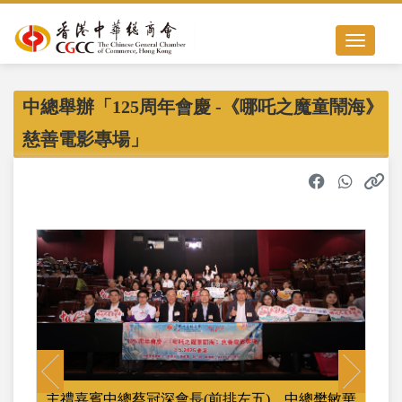
Toggle nav
中總舉辦「125周年會慶 -《哪吒之魔童鬧海》
慈善電影專場」
Previous
Next
主禮嘉賓中總蔡冠深會長(前排左五)、中總樊敏華