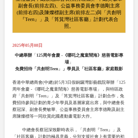
副會長(前排左四)、公益事務委員會李德剛主席
(前排右四)及陳燦標副主席(前排左二)與「共創明
『Teen』」及「筲箕灣社區客廳」計劃代表合
照。
2025年05月08日
中總舉辦
「
125
周年會慶 -
《哪吒之魔童鬧海》慈善電影專
場
」
免費招待「共創明
Teen
』
」學員及「社區客廳」家庭觀影
香港中華總商會(中總)於5月3日假銅鑼灣影藝戲院舉辦「125
周年會慶 -《哪吒之魔童鬧海》慈善電影專場」，與特區政
府「共創明『Teen』」及「筲箕灣社區客廳」計劃合作，免
費招待參與計劃的青少年學員及基層家庭出席，與中總會長
蔡冠深、副會長樊敏華、公益事務委員會主席李德剛及副主
席陳燦標等一同欣賞此國產動畫電影大作。
中總會長蔡冠深致辭時表示，「共創明『Teen』」及
「社區客廳」計劃均極具意義，分別支援社會上有需要的初