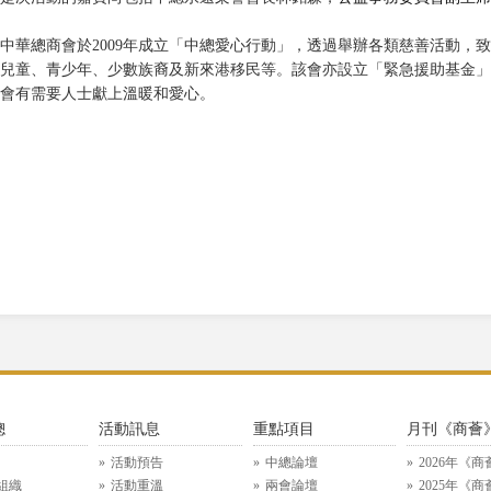
中華總商會於2009年成立「中總愛心行動」，透過舉辦各類慈善活動，
兒童、青少年、少數族裔及新來港移民等。該會亦設立「緊急援助基金」
會有需要人士獻上溫暖和愛心。
總
活動訊息
重點項目
月刊《商薈
活動預告
中總論壇
2026年《商
組織
活動重溫
兩會論壇
2025年《商