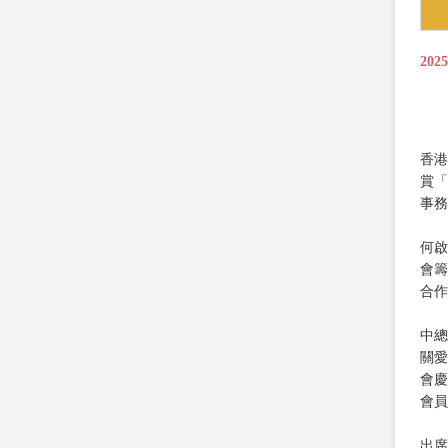
202
香港
賞「
事務
何啟
會籌
合作
中總
關愛
會慶
會員
出席