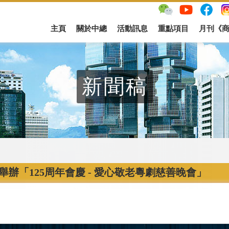
主頁
關於中總
活動訊息
重點項目
月刊《
新聞稿
舉辦「125周年會慶 - 愛心敬老粵劇慈善晚會」