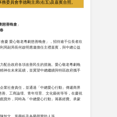
事務委員會李德剛主席(右五)及嘉賓合照。
劇慈善晚會
」
春
周年會慶 愛心敬老粵劇慈善晚會」，招待逾千位長者欣
利局副局長何啟明應邀擔任主禮嘉賓，與中總公益
力配合政府各項改善民生的措施。愛心敬老粵劇晚
精神在未來延續，並冀望中總繼續與特區政府攜手
企業社會責任，並通過「中總愛心行動」傳遞商界
益慈善、工商論壇、青年培育、文化藝術等等，在慶祝
戲寶外，同時為「中總愛心行動」籌募經費。承蒙
陳智文、葉榮鉅及各榮譽贊助人等。