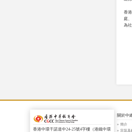
香港
庭、
為社
關於中
簡介
香港中環干諾道中24-25號4字樓（港鐵中環
宗旨及