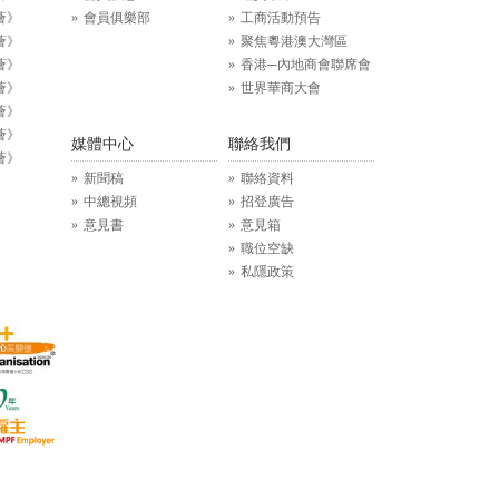
薈》
會員俱樂部
工商活動預告
薈》
聚焦粵港澳大灣區
薈》
香港─內地商會聯席會
薈》
世界華商大會
薈》
薈》
媒體中心
聯絡我們
薈》
新聞稿
聯絡資料
中總視頻
招登廣告
意見書
意見箱
職位空缺
私隱政策