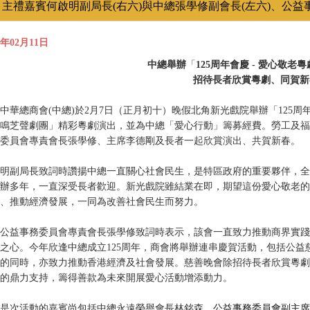
主禮嘉賓何啟明副局長(右六)與中總張學修副會長(左六)、公益
5年02月11日
中總舉辦
「
125
周年會慶
-
愛心敬老粵
招待長者欣賞粵劇、同賀新
中華總商會(中總)於2月7日（正月初十）晚假北角新光戲院舉辦「125
鳴芝聲劇團」精彩粵劇演出，並為中總「愛心行動」籌募經費。勞工及福
委員會專責會長張學修、主席李德剛及長者一起欣賞演出、共賀新春。
明副局長致詞時讚揚中總一直關心社會民生，是特區政府的重要夥伴，全
辦多年，一直深受長者歡迎。新光戲院雖結業在即，期望這份愛心敬老的
、推動經濟發展，一同為改善社會民生而努力。
公益事務委員會專責會長張學修致詞時表示，該會一直致力推動商界實踐
之心。今年欣逢中總成立125周年，商會將舉辦連串慶賀活動，包括公
的同時，亦致力推動香港經濟及社會發展。慈善晚會除招待長者欣賞粵劇
的鼎力支持，籌得善款為未來開展愛心活動增添動力。
是次活動的嘉賓尚包括中總永遠榮譽會長林銘森，
公益事務委員會副主席