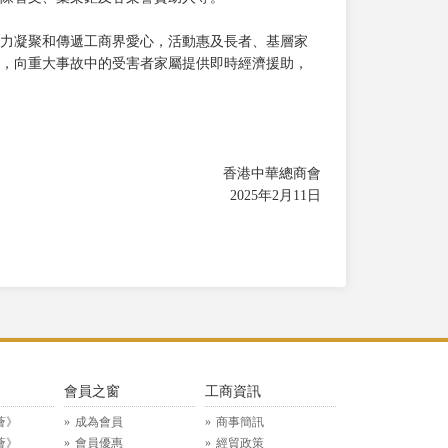
致力凝聚和傳遞工商界愛心，活動惠及長者、基層家
，向重大事故中的受害者家屬提供即時經濟援助，
香港中華總商會
2025年2月11日
》
會員之窗
工商資訊
薈》
成為會員
商事簡訊
薈》
會員優惠
經貿政策