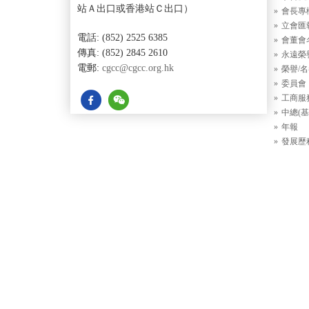
站Ａ出口或香港站Ｃ出口）
會長專
立會匯
電話: (852) 2525 6385
會董會
傳真: (852) 2845 2610
永遠榮
電郵:
cgcc@cgcc.org.hk
榮譽/
委員會
工商服
中總(基
年報
發展歷