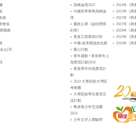
欄
高峰論壇2022
2024年《商
報
中總世界華商高峰論
2023年《商
名錄
壇
2022年《商
譽會長
廉政公署《誠信營商
2021年《商
名譽職務
約章》
2020年《商
香港工商業研討班
2019年《商
務
中總-改革開放的先鋒
2018年《商
金)公司
愛心行動
青年滬動 • 香港青年上
程
海實習計劃2026
香港青年內地實習計
劃
2024 大專院校大灣區
考察團
大專院校學生實習交
流計劃
粵港青少年交流團
2024
少年太空人體驗營