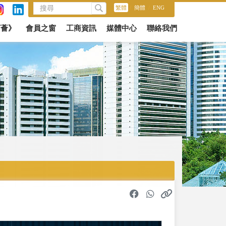
繁體
/
簡體
/
ENG
商薈》
會員之窗
工商資訊
媒體中心
聯絡我們