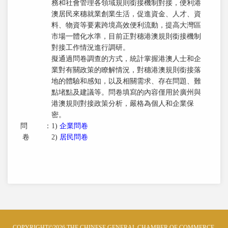
務和社會管理各領域規則銜接機制對接，便利港
澳居民來穗就業創業生活，促進資金、人才、資
料、物資等要素跨境高效便利流動，提高大灣區
市場一體化水準，目前正對穗港澳規則銜接機制
對接工作情況進行調研。
擬通過問卷調查的方式，統計掌握港澳人士和企
業對有關政策的瞭解情況，對穗港澳規則銜接落
地的體驗和感知，以及相關需求、存在問題、難
點堵點及建議等。問卷填寫的內容僅用於廣州與
港澳規則對接政策分析，嚴格為個人和企業保
密。
問
：
1)
企業問卷
卷
2)
居民問卷
COPYRIGHT©2026 THE CHINESE GENERAL CHAMBER OF COMMERCE.