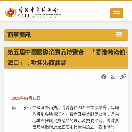
Toggle nav
商事簡訊
第五屆中國國際消費品博覽會 – 「香港時尚館‧
海口」，歡迎港商參展
2025年04月13日
簡 介
：
中國國際消費品博覽會於2021年首次舉辦，每屆
均吸引各地廣泛的消費者及專業觀眾出席，是內
地重點推廣消費精品的展示及交易平台。香港貿
發局將繼續於第五屆消博會內設立「香港時尚