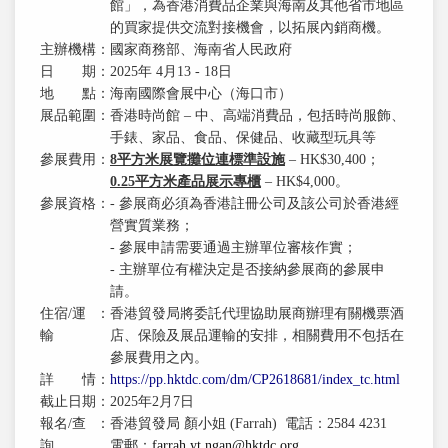
館」，為香港消費品企業與海南及其他省市地區
的買家提供交流對接機會，以拓展內銷商機。
主辦機構
：
國家商務部、海南省人民政府
日 期
：
2025年 4月13 - 18日
地 點
：
海南國際會展中心（海口市）
展品範圍
：
香港時尚館 – 中、高端消費品，包括時尚服飾、
手錶、家品、食品、保健品、收藏型玩具等
參展費用
：
8
平方米展覽攤位連標準設施
– HK$30,400；
0.25
平方米產品展示專櫃
– HK$4,000。
參展資格
：
- 參展商必須為香港註冊公司及該公司於香港經
營實質業務；
- 參展申請需要通過主辦單位審核作實；
- 主辦單位有權決定是否接納參展商的參展申
請。
住宿/運
：
香港貿發局將委託代理協助展商辦理有關機票酒
輸
店、保險及展品運輸的安排，相關費用不包括在
參展費用之內。
詳 情
：
https://pp.hktdc.com/dm/CP2618681/index_tc.html
截止日期
：
2025年2月7日
報名/查
：
香港貿發局 顏小姐 (Farrah) 電話：2584 4231
詢
電郵：
farrah.yt.ngan@hktdc.org