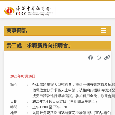
商事簡訊
勞工處「求職新路向招聘會」
2026年07月16日
簡介
：
勞工處將舉辦大型招聘會，提供一個有效求職及招聘
個職位空缺予求職人士申請，被接納的機構將獲分配
接受申請及進行即場面試。參加費用全免，歡迎會員
日期
：
2026年7月16日及17日（星期四及星期五）
時間
：
上午11:00 至 下午5:30
地點
：
九龍旺角奶路臣街38號麥花臣場館1樓（室內場館）