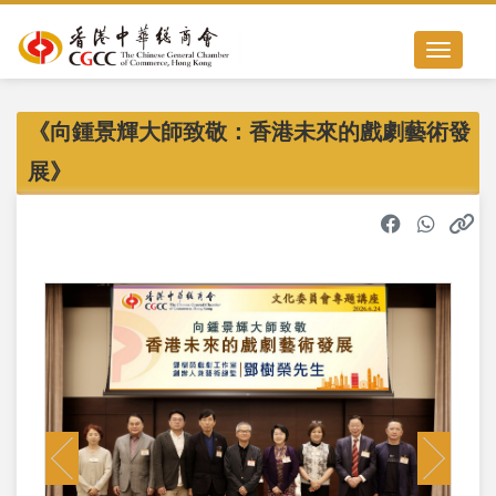
Toggle nav
《向鍾景輝大師致敬：香港未來的戲劇藝術發
展》
Previous
Next