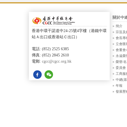
關於中
簡介
香港中環干諾道中24-25號4字樓（港鐵中環
宗旨及
站Ａ出口或香港站Ｃ出口）
會長專
立會匯
電話: (852) 2525 6385
會董會
傳真: (852) 2845 2610
永遠榮
電郵:
cgcc@cgcc.org.hk
榮譽/
委員會
工商服
中總(基
年報
發展歷