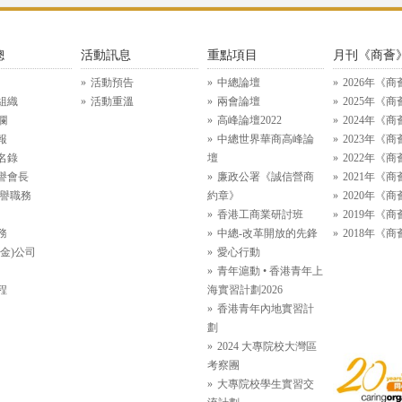
總
活動訊息
重點項目
月刊《商薈
活動預告
中總論壇
2026年《商
組織
活動重溫
兩會論壇
2025年《商
欄
高峰論壇2022
2024年《商
報
中總世界華商高峰論
2023年《商
名錄
壇
2022年《商
譽會長
廉政公署《誠信營商
2021年《商
名譽職務
約章》
2020年《商
香港工商業研討班
2019年《商
務
中總-改革開放的先鋒
2018年《商
金)公司
愛心行動
青年滬動 • 香港青年上
程
海實習計劃2026
香港青年內地實習計
劃
2024 大專院校大灣區
考察團
大專院校學生實習交