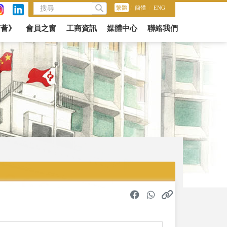
繁體
/
簡體
/
ENG
商薈》
會員之窗
工商資訊
媒體中心
聯絡我們