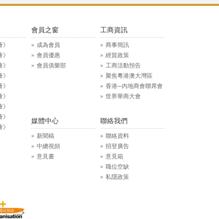
》
會員之窗
工商資訊
薈》
成為會員
商事簡訊
薈》
會員優惠
經貿政策
薈》
會員俱樂部
工商活動預告
薈》
聚焦粵港澳大灣區
薈》
香港─內地商會聯席會
薈》
世界華商大會
薈》
薈》
媒體中心
聯絡我們
薈》
新聞稿
聯絡資料
中總視頻
招登廣告
意見書
意見箱
職位空缺
私隱政策