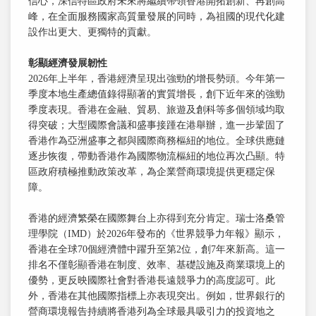
信心，深信特區政府未來將繼續帶領香港開拓創新、再創高
峰，在全面服務國家高質量發展的同時，為祖國的現代化建
設作出更大、更獨特的貢獻。
彰顯經濟發展韌性
2026年上半年，香港經濟呈現出強勁的增長勢頭。今年第一
季度本地生產總值錄得顯著的實質增長，創下近年來的強勁
季度表現。香港在金融、貿易、旅遊及創科等多個領域均取
得突破；大型國際會議和盛事接踵在港舉辦，進一步鞏固了
香港作為亞洲盛事之都與國際商務樞紐的地位。全球供應鏈
逐步恢復，帶動香港作為國際物流樞紐的地位再次凸顯。特
區政府積極推動政策改革，為企業營商環境提供更穩定保
障。
香港的經濟繁榮在國際舞台上亦得到充分肯定。瑞士洛桑管
理學院（IMD）於2026年發布的《世界競爭力年報》顯示，
香港在全球70個經濟體中躍升至第2位，創7年來新高。這一
排名不僅彰顯香港在制度、效率、基礎設施及商業環境上的
優勢，更反映國際社會對香港長遠競爭力的高度認可。此
外，香港在其他國際指標上亦表現突出。例如，世界銀行的
營商環境報告持續將香港列為全球最具吸引力的投資地之