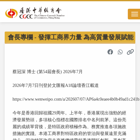
Tog
會長專欄 - 發揮工商界力量 為高質量發展賦能
蔡冠深 博士 (第54屆會長) 2026年7月
2026年7月7日刊登於文匯報A18論壇香江載道
https://www.wenweipo.com/a/202607/07/AP6a4c0eaee4b0b49ad1c241b
今年是香港回歸祖國29周年。上半年，香港展現出強勁的經
濟發展勢頭，多項核心指標在國際排名中名列前茅。這份亮
麗的成績單背後，是特區政府積極作為、務實推進各項施政
措施的實踐。本港工商界對特區政府的管治與發展遠景充滿