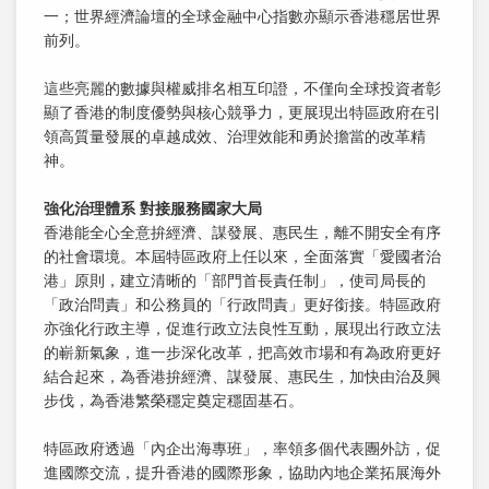
一；世界經濟論壇的全球金融中心指數亦顯示香港穩居世界
前列。
這些亮麗的數據與權威排名相互印證，不僅向全球投資者彰
顯了香港的制度優勢與核心競爭力，更展現出特區政府在引
領高質量發展的卓越成效、治理效能和勇於擔當的改革精
神。
強化治理體系
對接服務國家大局
香港能全心全意拚經濟、謀發展、惠民生，離不開安全有序
的社會環境。本屆特區政府上任以來，全面落實「愛國者治
港」原則，建立清晰的「部門首長責任制」，使司局長的
「政治問責」和公務員的「行政問責」更好銜接。特區政府
亦強化行政主導，促進行政立法良性互動，展現出行政立法
的嶄新氣象，進一步深化改革，把高效市場和有為政府更好
結合起來，為香港拚經濟、謀發展、惠民生，加快由治及興
步伐，為香港繁榮穩定奠定穩固基石。
特區政府透過「內企出海專班」，率領多個代表團外訪，促
進國際交流，提升香港的國際形象，協助內地企業拓展海外