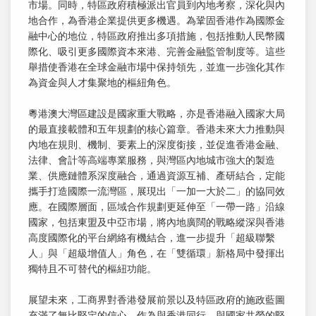
市場。同時，特區政府積極派出官員到內地考察，深化與內
地合作，為香港企業提供更多機遇。為鞏固香港作為國際金
融中心的地位，特區政府推出多項措施，包括推動人民幣國
際化、吸引更多國際資本來港、完善金融監管制度等。這些
舉措使香港在全球金融市場中保持領先，並進一步強化其作
為資金與人才集聚地的樞紐角色。
粵港澳大灣區建設是國家重大戰略，亦是香港融入國家大局
的最直接載體和五年規劃的核心篇章。香港未來大力推動與
內地在規則、機制、要素上的深度銜接，並促進香港金融、
法律、會計等高端專業服務，與灣區內地城市強大的製造
業、供應鏈體系深度融合，通過資源互補、產研結合，定能
攜手打造國際一流灣區，展現出「一加一大於二」的協同效
應。在國際層面，區域合作規劃更延伸至「一帶一路」沿線
國家，包括東盟及中亞市場，將內地廣闊的戰略縱深與香港
高度國際化的平台網絡有機結合，進一步提升「超級聯繫
人」與「超級增值人」角色，在「雙循環」新格局中發揮出
獨特且不可替代的樞紐功能。
展望未來，工商界對香港發展前景以及特區政府的施政藍圖
充滿了無比堅定的信心。作為與香港同行、與國家共榮的堅