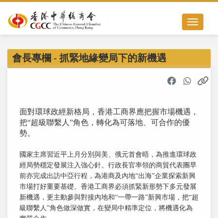
Toggle nav
會長專欄 - 抓緊地緣變局下的新機遇
面對環球政經新格局，香港工商界應把握市場機遇，
把“超級聯繫人”角色，轉化為可落地、可合作的優
勢。
國家主席習近平上月分別與美、俄元首會晤，為推進環球政
經局勢穩定發展注入強心針。行政長官率領的商貿代表團早
前亦完成出訪中亞行程，為港商及內地“出海”企業探索新興
市場打好重要基礎。香港工商界必須抓緊新形勢下多元發展
新機遇，更主動參與對接內地和“一帶一路”新興市場，把“超
級聯繫人”角色做深做實，在變局中精準定位，將機遇化為