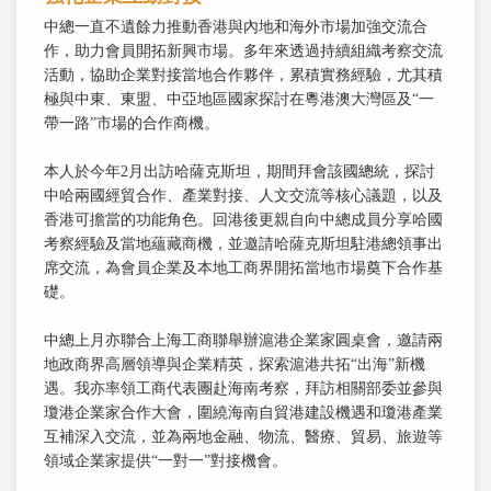
中總一直不遺餘力推動香港與內地和海外市場加強交流合
作，助力會員開拓新興市場。多年來透過持續組織考察交流
活動，協助企業對接當地合作夥伴，累積實務經驗，尤其積
極與中東、東盟、中亞地區國家探討在粵港澳大灣區及“一
帶一路”市場的合作商機。
本人於今年2月出訪哈薩克斯坦，期間拜會該國總統，探討
中哈兩國經貿合作、產業對接、人文交流等核心議題，以及
香港可擔當的功能角色。回港後更親自向中總成員分享哈國
考察經驗及當地蘊藏商機，並邀請哈薩克斯坦駐港總領事出
席交流，為會員企業及本地工商界開拓當地市場奠下合作基
礎。
中總上月亦聯合上海工商聯舉辦滬港企業家圓桌會，邀請兩
地政商界高層領導與企業精英，探索滬港共拓“出海”新機
遇。我亦率領工商代表團赴海南考察，拜訪相關部委並參與
瓊港企業家合作大會，圍繞海南自貿港建設機遇和瓊港產業
互補深入交流，並為兩地金融、物流、醫療、貿易、旅遊等
領域企業家提供“一對一”對接機會。