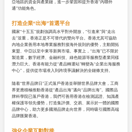
亞地區的資金與產業鏈，進一步鞏固和提升香港“內聯外
通”功能角色。
打造企業“出海”首選平台
國家“十五五”規劃強調高水平對外開放，“引進來”與“走出
去”並重，香港正是不可替代的雙向平台。香港尤其可協助
內地企業善用本地專業服務對接海外規則的優勢，主動開拓
東盟、中亞以至中東等新興市場。事實上，“出海”已不限於
製造業，數字經濟、金融科技、綠色能源等服務型產業同樣
潛力巨大。香港有能力從“產品轉運站”轉變為“企業出海服務
中心”，提供從市場准入到跨境爭議解決的全鏈條支持。
隨着“世界品牌日”正式落戶香港並舉辦世界品牌大會，工商
界更應積極推動香港從“產品出海”邁向“品牌出海”。國際品
牌科學院已落戶香港，我們可善用香港在檢測認證、知識產
權保護等領先優勢，打造集評價、交易、展示於一體的國際
品牌中心，助力更多國潮品牌走向世界，同時吸引國際高端
品牌匯聚香港。
強化企業互動對接