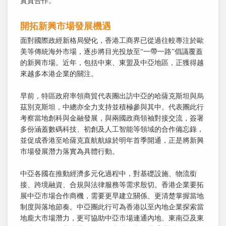
實質合作。
開拓新興市場發展機遇
面對國際政經新格局變化，香港工商界已從過往較專注於歐
美等傳統海外市場，逐步將目光投放至“一帶一路”倡議覆蓋
的新興市場。近年，包括中東、東盟及中亞地區，正獲得越
來越多本港企業的關注。
早前，特區政府率領商貿代表團出訪中亞的哈薩克斯坦與烏
茲別克斯坦，中總亦全力支持並積極參與其中。代表團此行
考察當地創科與金融發展，與兩國政商領袖對接交流，簽署
多份涵蓋數碼科技、初創及人工智能等領域的合作備忘錄，
並促成香港至哈薩克直航航線於明年首季開通，正是將新興
市場發展潛力落實為具體行動。
中亞各國在推動經濟多元化過程中，對基礎設施、物流銜
接、跨境融資、合規與法律服務等需求殷切。香港企業要拓
展中亞市場合作商機，需要更早建立關係、更清楚掌握當地
制度與落地節奏。中亞團此行可為香港以至內地企業探索當
地龐大市場潛力，更可協助中亞市場連通內地、東南亞及東