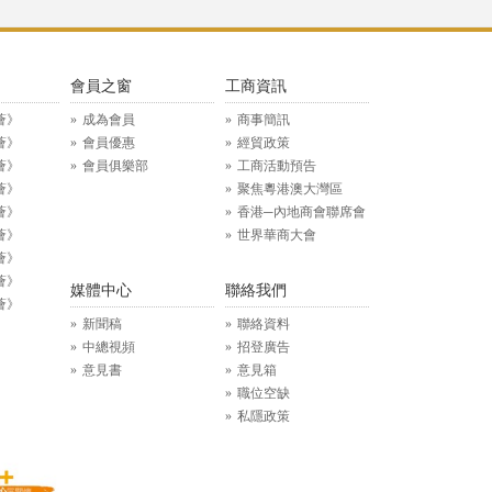
》
會員之窗
工商資訊
薈》
成為會員
商事簡訊
薈》
會員優惠
經貿政策
薈》
會員俱樂部
工商活動預告
薈》
聚焦粵港澳大灣區
薈》
香港─內地商會聯席會
薈》
世界華商大會
薈》
薈》
媒體中心
聯絡我們
薈》
新聞稿
聯絡資料
中總視頻
招登廣告
意見書
意見箱
職位空缺
私隱政策