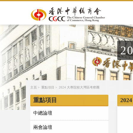
2
主頁
>
重點項目
>
2024 大專院校大灣區考察團
重點項目
20
中總論壇
兩會論壇