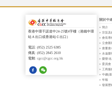
關於中
簡介
香港中環干諾道中24-25號4字樓（港鐵中環
宗旨及
站Ａ出口或香港站Ｃ出口）
會長專
立會匯
電話: (852) 2525 6385
會董會
傳真: (852) 2845 2610
永遠榮
電郵:
cgcc@cgcc.org.hk
榮譽/
委員會
工商服
中總(基
年報
發展歷