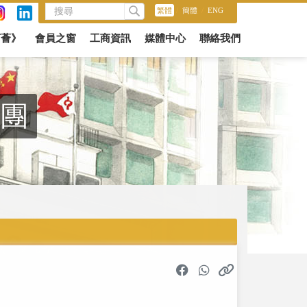
繁體
/
簡體
/
ENG
商薈》
會員之窗
工商資訊
媒體中心
聯絡我們
察團