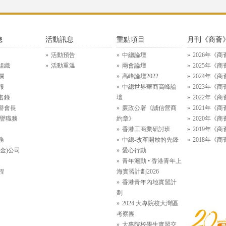
總
活動訊息
重點項目
月刊《商薈
活動預告
中總論壇
2026年《商
組織
活動重溫
兩會論壇
2025年《商
欄
高峰論壇2022
2024年《商
報
中總世界華商高峰論
2023年《商
名錄
壇
2022年《商
譽會長
廉政公署《誠信營商
2021年《商
名譽職務
約章》
2020年《商
香港工商業研討班
2019年《商
務
中總-改革開放的先鋒
2018年《商
金)公司
愛心行動
青年滬動 • 香港青年上
程
海實習計劃2026
香港青年內地實習計
劃
2024 大專院校大灣區
考察團
大專院校學生實習交