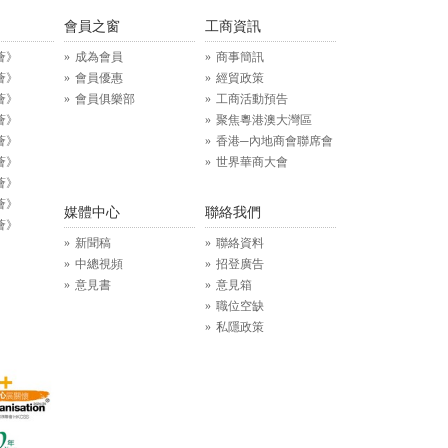
》
會員之窗
工商資訊
薈》
成為會員
商事簡訊
薈》
會員優惠
經貿政策
薈》
會員俱樂部
工商活動預告
薈》
聚焦粵港澳大灣區
薈》
香港─內地商會聯席會
薈》
世界華商大會
薈》
薈》
媒體中心
聯絡我們
薈》
新聞稿
聯絡資料
中總視頻
招登廣告
意見書
意見箱
職位空缺
私隱政策