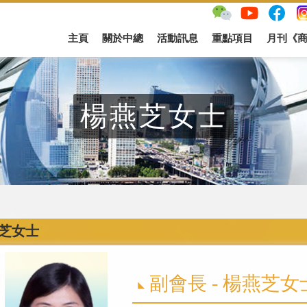
主頁
關於中總
活動訊息
重點項目
月刊《
楊燕芝女士
芝女士
副會長 - 楊燕芝女