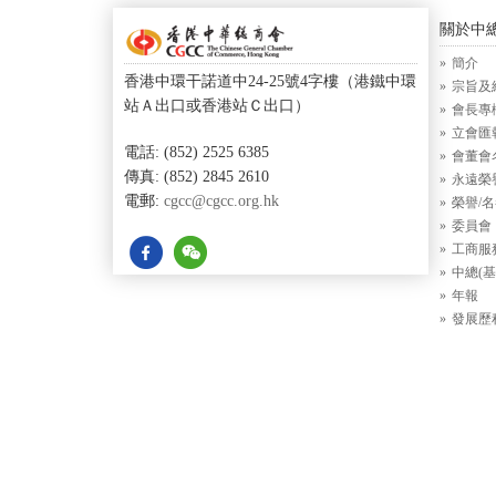
關於中
簡介
香港中環干諾道中24-25號4字樓（港鐵中環
宗旨及
站Ａ出口或香港站Ｃ出口）
會長專
立會匯
電話: (852) 2525 6385
會董會
傳真: (852) 2845 2610
永遠榮
電郵:
cgcc@cgcc.org.hk
榮譽/
委員會
工商服
中總(基
年報
發展歷