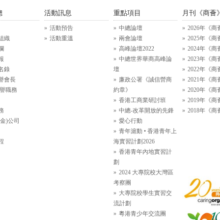
總
活動訊息
重點項目
月刊《商薈
活動預告
中總論壇
2026年《商
組織
活動重溫
兩會論壇
2025年《商
欄
高峰論壇2022
2024年《商
報
中總世界華商高峰論
2023年《商
名錄
壇
2022年《商
譽會長
廉政公署《誠信營商
2021年《商
名譽職務
約章》
2020年《商
香港工商業研討班
2019年《商
務
中總-改革開放的先鋒
2018年《商
金)公司
愛心行動
青年滬動 • 香港青年上
程
海實習計劃2026
香港青年內地實習計
劃
2024 大專院校大灣區
考察團
大專院校學生實習交
流計劃
粵港青少年交流團