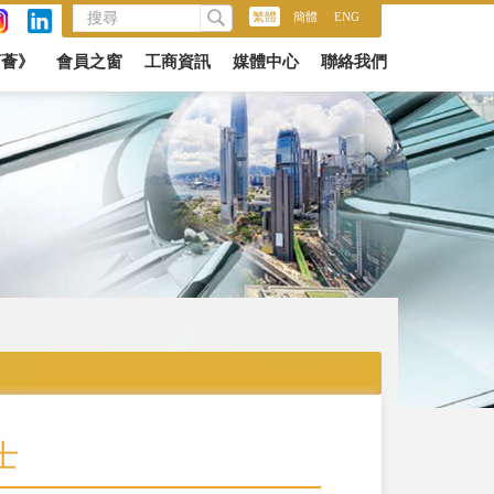
繁體
/
簡體
/
ENG
商薈》
會員之窗
工商資訊
媒體中心
聯絡我們
士