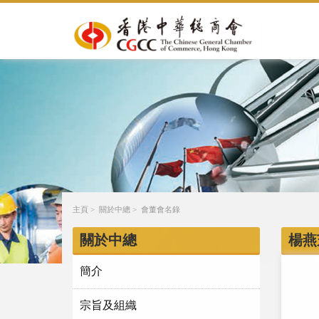
主頁
>
關於中總
>
會董會名錄
關於中總
楊燕
簡介
宗旨及組織