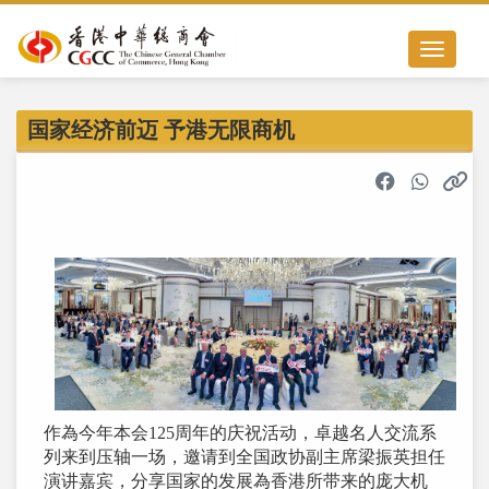
Toggle nav
国家经济前迈 予港无限商机
作為今年本会125周年的庆祝活动，卓越名人交流系
列来到压轴一场，邀请到全国政协副主席梁振英担任
演讲嘉宾，分享国家的发展為香港所带来的庞大机