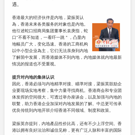
遇。
香港最大的经济伙伴是内地，梁振英认
為，香港未来各类服务的对象也是内地。
他引述蛇口招商局集团董事长袁庚指，蛇
口“不看不知道，一看吓一跳＂，凸显内
地幅员广大，变化迅速。香港的工商机构
以中小型企业為主，它们无法亲身到内地
了解箇中发展，而香港媒体不到内地，内地媒体就内地最新
情况的报道也不受重视。
提升对内地的集体认识
因此，香港必须与内地精準对接、瞄準对接，梁振英鼓励企
业要现场实地考察，集中力量寻找商机。香港商会和专业团
体发挥的空间很大，可透过举办座谈会，以及加强与内地的
联繫，助力香港企业加深对内地发展的了解。中总更可传承
优良传统到内地开班介绍香港不同领域、制度和政策。
梁振英亦提到，内地產品性价比高，还有不少上浮空间。香
港以拥有良好法治和诚信见称，更有广泛人脉和丰富的国际