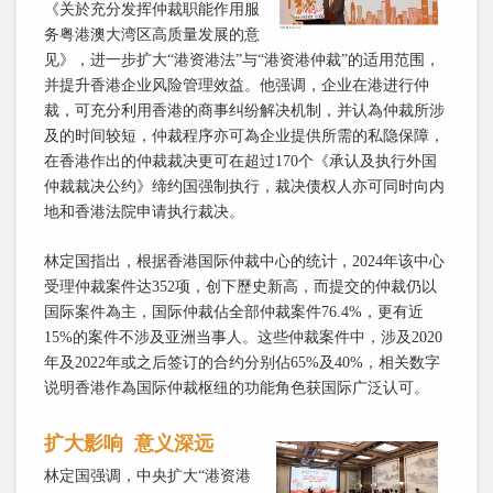
《关於充分发挥仲裁职能作用服
务粤港澳大湾区高质量发展的意
见》，进一步扩大“港资港法”与“港资港仲裁”的适用范围，
并提升香港企业风险管理效益。他强调，企业在港进行仲
裁，可充分利用香港的商事纠纷解决机制，并认為仲裁所涉
及的时间较短，仲裁程序亦可為企业提供所需的私隐保障，
在香港作出的仲裁裁决更可在超过170个《承认及执行外国
仲裁裁决公约》缔约国强制执行，裁决债权人亦可同时向内
地和香港法院申请执行裁决。
林定国指出，根据香港国际仲裁中心的统计，2024年该中心
受理仲裁案件达352项，创下歷史新高，而提交的仲裁仍以
国际案件為主，国际仲裁佔全部仲裁案件76.4%，更有近
15%的案件不涉及亚洲当事人。这些仲裁案件中，涉及2020
年及2022年或之后签订的合约分别佔65%及40%，相关数字
说明香港作為国际仲裁枢纽的功能角色获国际广泛认可。
扩大影响 意义深远
林定国强调，中央扩大“港资港