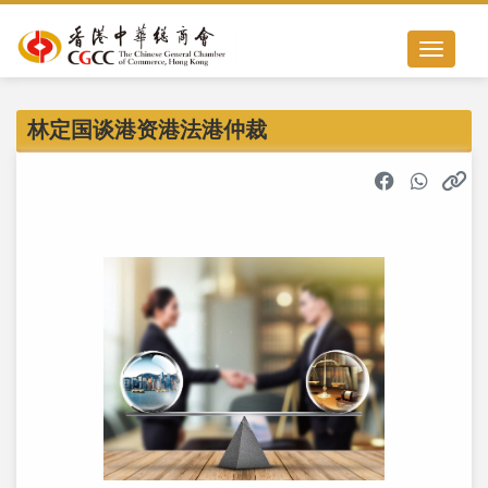
Toggle nav
林定国谈港资港法港仲裁