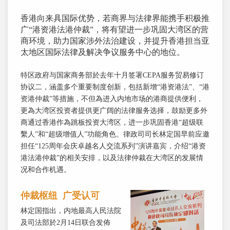
香港向来具国际优势，若商界与法律界能携手积极推
广“港资港法港仲裁”，将有望进一步巩固大湾区的营
商环境，助力国家涉外法治建设，并提升香港担当亚
太地区国际法律及解决争议服务中心的地位。
特区政府与国家商务部於去年十月签署CEPA服务贸易修订
协议二，涵盖多个重要制度创新，包括新增“港资港法”、“港
资港仲裁”等措施，不但為进入内地市场的港商提供便利，
更為大湾区投资者提供更广阔的法律服务选择，鼓励更多外
商通过香港作為跳板投资大湾区，进一步巩固香港“超级联
繫人”和“超级增值人”功能角色。律政司司长林定国早前应邀
担任“125周年会庆卓越名人交流系列”演讲嘉宾，介绍“港资
港法港仲裁”的相关安排，以及法律仲裁在大湾区的发展情
况和合作机遇。
仲裁枢纽 广受认可
林定国指出，内地最高人民法院
及司法部於2月14日联合发佈