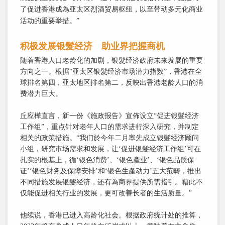
了促进香港成為亚太区烈酒贸易枢纽，以至带动多元化商业
活动的重要举措。”
积极发展银髮经济 助业界把握商机
随着香港人口老龄化的加剧，银髮经济政府未来发展的重要
方向之一。根据“亚太区银髮经济市场潜力指数”，香港在全
球排名第四，亚太地区排名第二，反映出香港老龄人口的消
费潜力巨大。
丘应樺直言，新一份《施政报告》宣佈设立“促进银髮经济
工作组”，重点针对老年人口的需求进行深入研究，并制定
相关的政策措施。“我们於今年二月率先成立银髮经济顾问
小组，研究市场需求和发展，让‘促进银髮经济工作组’可在
扎实的根基上，循‘银色消费’、‘银色產业’、‘银色品质保
证’‘银色财务及保障安排’和‘银色生產动力’五大范畴，推出
不同措施发展银髮经济，还有為商界提供所需指引。藉此不
仅能促进相关行业的发展，更可改善长者的生活质量。”
他续说，香港已进入高龄化社会。根据政府统计处的推算，