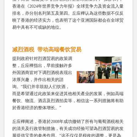
香港在《2024年世界竞争力年报》全球竞争力及资金流入量
排名，亦分别名列第五及第四。丘应樺认為这些数据不仅反
映了香港的经济实力，也表明了这个亚洲国际都会在全球贸
易中具有不可或缺的地位。
减烈酒税 带动高端餐饮贸易
提到政府针对烈酒贸易的政策调
整，丘应樺指出，早前接触许多
外国酒商皆对下调烈酒税表现出
浓厚兴趣，并作出相关的諮
询。“我们并非鼓励人们饮酒，
而是希望通过此政策来促进其他相关產业的发展，例如高端
餐饮、物流、酒店及烈酒拍卖等，相信这一系列措施将有助
於香港经济的整体增长。”
丘应樺阐述，香港於2008年成功撤销了所有与葡萄酒税相关
的清关及行政管制措施，有关成功经验可望為烈酒贸易的发
展提供宝贵的参考作用。“这不仅仅是税收的调整，更是為