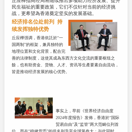
丘应樺指商经局将陆续推出多项助力经济发展、提升
民生福祉的重要政策，它们不仅针对当前的经济挑
战，更希望為香港奠定坚实的发展基础。
经济排名位处前列 持
续发挥独特优势
丘应樺强调，香港依託於“一
国两制”的框架，兼具独特的
地理位置和文化背景，配合完
善的法律制度，这使其成為东西方文化交流的重要枢纽之
餘，也有助资金、货物、人才、资讯等生產要素自由流动，
皆是推动经济发展的核心优势。
事实上，早前《世界经济自由度
2024年度报告》发佈，香港於“国际
贸易自由”及“监管”两大范畴位列首
位，而在“稳健货币”的排名则升至全球第叁大；与此同时，