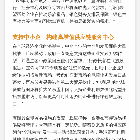
2033年将有叁成人口年龄在65岁或以上，意味着在衣食住
行、社会福利及医疗等方面都将面临庞大的需求。“我们希
望帮助企业在推动乐龄產品、银色财务安排及保障、银色生
產动力等方面都可找出商机，并满足银髮族的需求。”
支持中小企 构建高增值供应链服务中心
在全球经济变化的浪潮中，中小企业的生存和发展面临大量
挑战。丘应樺称，政府一直锐意支持这些企业实践升级转
型，并通过各种政策回应他们的需求。“行政长官在《施政
报告》宣佈向‘BUD专项基金’注资10亿元，协助中小企业升
级转型和拓展新市场。考虑到东盟市场的电商业务发展日益
蓬勃，而东盟亦是香港的第二大贸易伙伴，‘电商易’的地域
资助范围亦将扩大至东盟十国，支持企业利用数位化转型开
拓东盟市场，以至更具针对性地资助企业进行绿色转型项
目。”
有鑑於全球贸易格局的改变，丘应樺称，香港在离岸贸易和
供应链管理两大范畴具有一定优势。随着愈来愈多的供应链
朝向“全球南方”及“一带一路”沿线国家迁移，香港正可利用
其地理和政策优势，吸引内地及其他外国企业来港设立区域