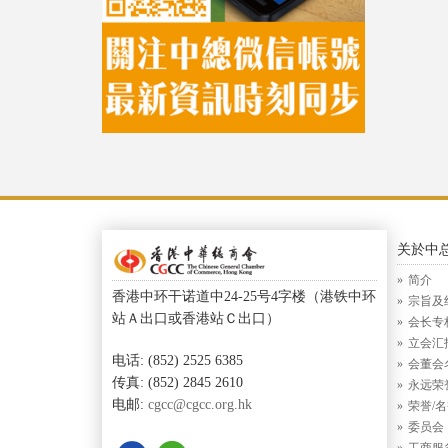
关於中
简介
香港中环干诺道中24-25号4字楼（港铁中环
宗旨及
站Ａ出口或香港站Ｃ出口）
会长专
立会汇
电话: (852) 2525 6385
会董会
传真: (852) 2845 2610
永远荣
电邮:
cgcc@cgcc.org.hk
荣誉/
委员会