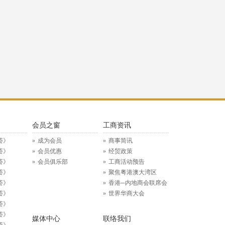
》
会员之窗
工商资讯
荟》
成为会员
商事简讯
荟》
会员优惠
经贸政策
荟》
会员俱乐部
工商活动预告
荟》
聚焦粤港澳大湾区
荟》
香港─内地商会联席会
荟》
世界华商大会
荟》
荟》
媒体中心
联络我们