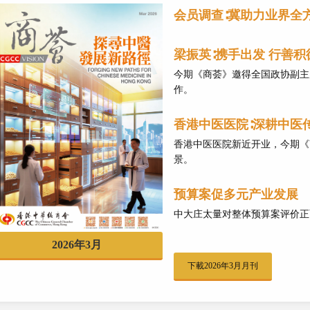
会员调查∶冀助力业界全
梁振英∶携手出发 行善积
今期《商荟》邀得全国政协副主
作。
香港中医医院∶深耕中医
香港中医医院新近开业，今期《
景。
预算案促多元产业发展
中大庄太量对整体预算案评价正
2026年3月
下載2026年3月月刊