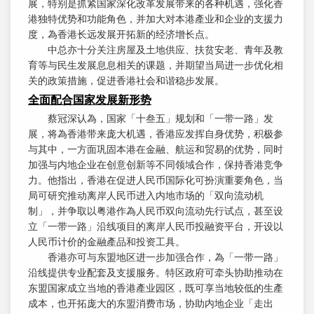
展，特别是抓紧国家深化改革发展带来的各种机遇，强化香
港独特优势和功能角色，并加大对本港產业和企业的支援力
度，為香港长远发展开拓新的经济增长点。
中总亦十分关注房屋及土地供应、扶贫安老、青年及教
育等与民生发展息息相关的课题，并期望当局进一步优化相
关的政策措施，促进香港社会和谐稳步发展。
全面配合国家发展新形势
蔡冠深认為，国家「十叁五」规划和「一带一路」发
展，将為香港带来庞大机遇，香港应发挥自身优势，积极参
与其中，一方面巩固本港在金融、航运和贸易的优势，同时
加强与内地企业在创意创新等不同领域合作，保持香港竞争
力。他指出，香港在促进人民币国际化可扮演重要角色，当
局可研究推动离岸人民币进入内地市场的「双向流动机
制」，并争取以粤港作為人民币双向流动先行试点，甚至设
立「一带一路」沿线项目的离岸人民币投融资平台，开设以
人民币计价的金融產品和投资工具。
香港亦可与东盟地区进一步加强合作，為「一带一路」
沿线提供专业配套及支援服务。特区政府可牵头协助推动在
东盟国家成立当地的香港產业园区，既可享当地较低的生產
成本，也开拓庞大的东盟消费市场，协助内地企业「走出