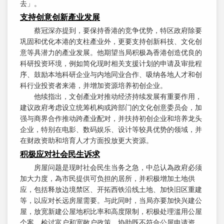
去」。
支持创意创新產业发展
蔡冠深亦提到，要保持香港的竞争优势，特区政府除要
巩固和优化本港的支柱產业外，更要支持创新科技、文化创
意等具潜力的產业发展。他期望当局积极為香港创造优良的
科研投资环境，例如简化现时相关支援计划的申请及审批程
序、鼓励本地科研企业与内地同业合作、吸纳各地人才和创
科行业投资者来港，并增加资源培养初创企业。
他续指出，文创產业对推动经济持续发展有重要作用，
建议政府考虑设立统筹机构或跨部门的文化创意委员会，加
强与商界合作推动跨產业配对，并扶持初创企业和培养龙头
企业，特别在电影、数码娱乐、设计等较具优势的领域，并
在财政资助和培育人才方面投放更大资源。
积极应对社会民生诉求
房屋问题是现时社会民生当务之急，中总认為政府必须
加大力度，為市民提供可负担的居所，并积极增加土地供
应，包括释放边境禁区、开拓西铁沿线土地、加快旧区重建
等，以应对长远房屋需要。与此同时，当局亦要加快兴建公
屋，放宽新建公屋地积比率和高度限制，积极处理滥用公屋
个案，检讨富户和宽敞户政策，协助既不符合公屋申请资