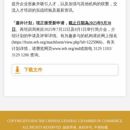
提升企业形象并吸引人才，以及加强与其他机构的联繫，交
流人才培训的实战经验及最新资讯。
「嘉许计划」现正接受新申请，
截止日期為
2025
年
9
月
30
日
。再培训局将於2025年7月22日及8月1日举行简介会，介
绍计划的申请及评审详情。有兴趣参与的机构请於网上报名
(
https://form.erb.org/machform/view.php?id=1225966
)。有关
计划详情，请瀏览网页
www.erb.org/md
或致电 3129 1183/
3129 1286 查询。
下载文件
COPYRIGHT©2026 THE CHINESE GENERAL CHAMBER OF COMMERCE.
ALL RIGHTS RESERVED. 版权所有, 未经许可, 不得转载