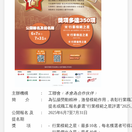
主辦機構
：
工聯會
﹙本會為合作伙伴﹚
簡 介
：
為弘揚勞動精神，激發模範作用，表彰行業職
提名或職工報名參選“行業模範之星評選”2025
公開報名 及
：
2025年6月7至7月31日
提名期
獎 項
：
- 行業模範之星﹙最多10名，每名獲選者可得