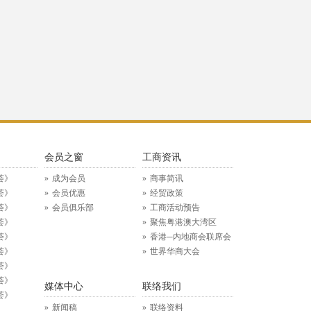
》
会员之窗
工商资讯
荟》
成为会员
商事简讯
荟》
会员优惠
经贸政策
荟》
会员俱乐部
工商活动预告
荟》
聚焦粤港澳大湾区
荟》
香港─内地商会联席会
荟》
世界华商大会
荟》
荟》
媒体中心
联络我们
荟》
新闻稿
联络资料