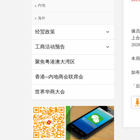
内地
海外
僱员
经贸政策
上合
20
工商活动预告
本局
聚焦粤港澳大湾区
如有
香港─内地商会联席会
「后5
世界华商大会