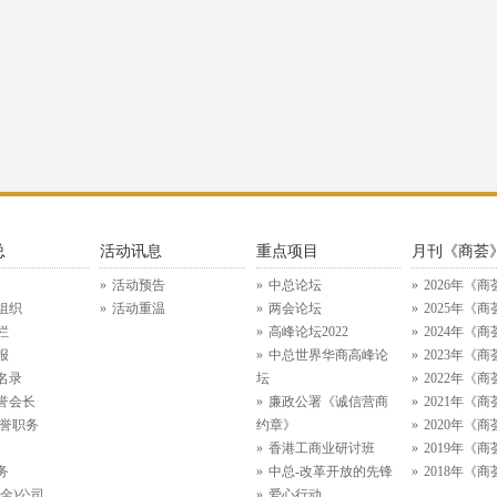
总
活动讯息
重点项目
月刊《商荟
活动预告
中总论坛
2026年《商
组织
活动重温
两会论坛
2025年《商
栏
高峰论坛2022
2024年《商
报
中总世界华商高峰论
2023年《商
名录
坛
2022年《商
誉会长
廉政公署《诚信营商
2021年《商
名誉职务
约章》
2020年《商
香港工商业研讨班
2019年《商
务
中总-改革开放的先锋
2018年《商
金)公司
爱心行动