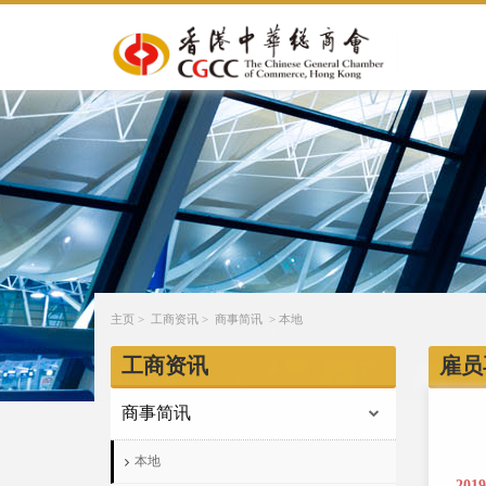
主页
>
工商资讯
>
商事简讯
>
本地
工商资讯
雇员
商事简讯
本地
201