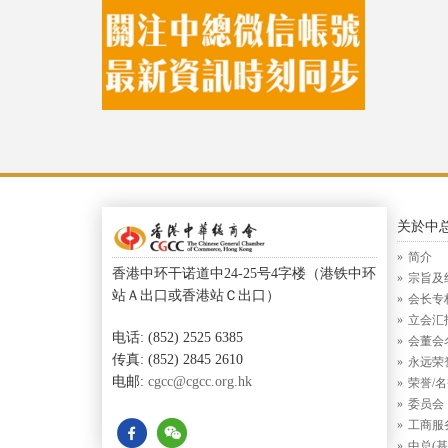
关於中
简介
香港中环干诺道中24-25号4字楼（港铁中环
宗旨及
站Ａ出口或香港站Ｃ出口）
会长专
立会汇
电话: (852) 2525 6385
会董会
传真: (852) 2845 2610
永远荣
电邮:
cgcc@cgcc.org.hk
荣誉/
委员会
工商服
中总(基