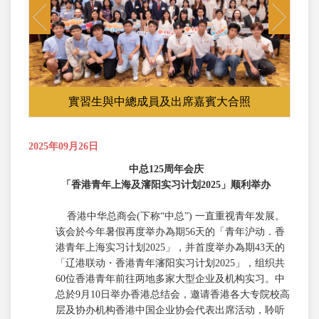
Previous
Next
實習生與中總成員及出席嘉賓大合照
2025年09月26日
中总
125
周年会庆
「香港青年上海及瀋阳实习计划
2025
」顺利举办
香港中华总商会(下称“中总”) 一直重视青年发展。
该会於今年暑假再度举办為期56天的「青年沪动．香
港青年上海实习计划2025」，并首度举办為期43天的
「辽港联动・香港青年瀋阳实习计划2025」，组织共
60位香港青年前往两地多家大型企业及机构实习。中
总於9月10日举办香港总结会，邀请香港各大专院校高
层及协办机构香港中国企业协会代表出席活动，聆听