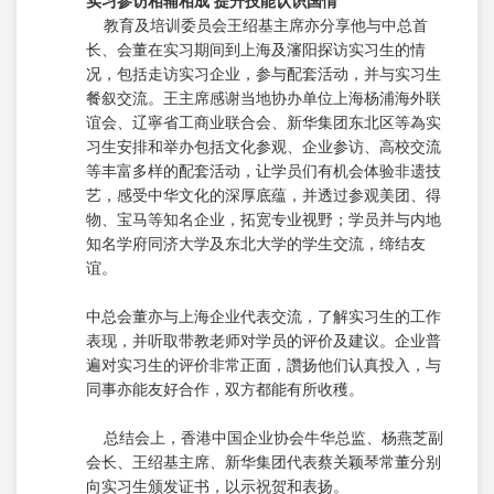
实习参访相辅相成
提升技能认识国情
教育及培训委员会王绍基主席亦分享他与中总首
长、会董在实习期间到上海及瀋阳探访实习生的情
况，包括走访实习企业，参与配套活动，并与实习生
餐叙交流。王主席感谢当地协办单位上海杨浦海外联
谊会、辽寧省工商业联合会、新华集团东北区等為实
习生安排和举办包括文化参观、企业参访、高校交流
等丰富多样的配套活动，让学员们有机会体验非遗技
艺，感受中华文化的深厚底蕴，并透过参观美团、得
物、宝马等知名企业，拓宽专业视野；学员并与内地
知名学府同济大学及东北大学的学生交流，缔结友
谊。
中总会董亦与上海企业代表交流，了解实习生的工作
表现，并听取带教老师对学员的评价及建议。企业普
遍对实习生的评价非常正面，讚扬他们认真投入，与
同事亦能友好合作，双方都能有所收穫。
总结会上，香港中国企业协会牛华总监、杨燕芝副
会长、王绍基主席、新华集团代表蔡关颖琴常董分别
向实习生颁发证书，以示祝贺和表扬。