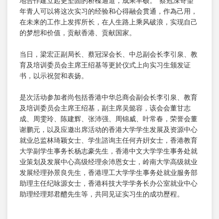
地合作建立起更坚固的桥樑通道，成果丰硕。”蔡冠深寄望
年青人可以将这次实习的经验和心得融会贯通，作為己用，
在未来的工作上发挥所长，在人生路上乘风破浪，实现自己
的梦想和价值，贡献香港、贡献国家。
当日，梁宏正副局长、蔡冠深会长、中总副会长李引泉、教
育及培训委员会主席王绍基等更於仪式上向实习生颁发证
书，以示祝贺和表扬。
是次活动参加者尚包括香港中华总商会副会长李引泉、教育
及培训委员会主席王绍基，副主席吴懿容，该会会董甘志
成、周雯玲、陈建辉、张沛强、周锦威、叶常春，荣誉会董
谢鹏元，以及应邀出席活动的香港大学学生发展及资源中心
就业总监林琦颖女士、学生諮询主任何卉姸女士，香港教育
大学副学生事务长杨志豪先生，香港中文大学学生事务处就
业策划及发展中心高级经理余沛恩女士，岭南大学高级就业
发展经理孙景良先生，香港理工大学学生事务处就业服务部
助理主任纪咏源女士，香港科技大学学务长办公室就业中心
助理经理郑君醴先生等，共同见证实习生的成功歷程。