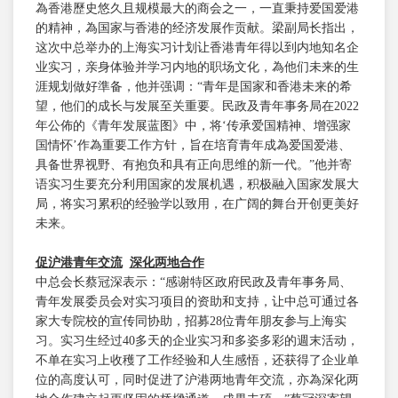
為香港歷史悠久且规模最大的商会之一，一直秉持爱国爱港
的精神，為国家与香港的经济发展作贡献。梁副局长指出，
这次中总举办的上海实习计划让香港青年得以到内地知名企
业实习，亲身体验并学习内地的职场文化，為他们未来的生
涯规划做好準备，他并强调：“青年是国家和香港未来的希
望，他们的成长与发展至关重要。民政及青年事务局在2022
年公佈的《青年发展蓝图》中，将‘传承爱国精神、增强家
国情怀’作為重要工作方针，旨在培育青年成為爱国爱港、
具备世界视野、有抱负和具有正向思维的新一代。”他并寄
语实习生要充分利用国家的发展机遇，积极融入国家发展大
局，将实习累积的经验学以致用，在广阔的舞台开创更美好
未来。
促沪港青年交流
深化两地合作
中总会长蔡冠深表示：“感谢特区政府民政及青年事务局、
青年发展委员会对实习项目的资助和支持，让中总可通过各
家大专院校的宣传同协助，招募28位青年朋友参与上海实
习。实习生经过40多天的企业实习和多姿多彩的週末活动，
不单在实习上收穫了工作经验和人生感悟，还获得了企业单
位的高度认可，同时促进了沪港两地青年交流，亦為深化两