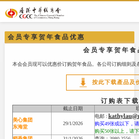
会 员 专 享 贺 年 食 品 优 惠
会 员 专 享 贺 年 食
本会会员现可以优惠价订购贺年食品。各公司订购细则及
按此下载產品及
订 购 表 下 
截止日期
kathylau@
电邮 :
美心集团
29/1/2026
购买49张或以下，
东海堂
购买50张以上，请
稻香集团
31/1/2026
查询：3980 2556