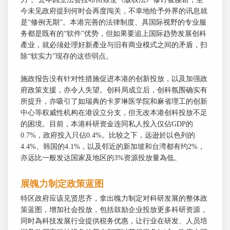
今未见政府提到何时会再度闯关，不幸地给予外界的讯息就
是“修例无期”。本港完善的法律制度、具国际视野的专业服
务都是既有的“软件”优势，但如果要追上国际趋势发展创科
產业，就必须处理好新產业与旧有商业模式之间的矛盾，扫
除“软实力”现存的这些弱点。
施政报告没有针对性措施促进本港的创新投放，以及加强政
府政策支援，亦令人失望。创科局成立后，创科氛围确实有
所提升，亦吸引了如瑞典的卡罗琳医学院和麻省理工的创新
中心等权威性机构在港设立分支，但无改本港创科投放不足
的困境。目前，本港科研资金连同私人投入仅佔GDP的
0.7%，政府投入只佔0.4%。比较之下，远逊於以色列的
4.4%、韩国的4.1%，以及邻近的新加坡和台湾都有约2%，
亦远比一般发达国家及地区的3%资源投放量為低。
展魄力制定政策蓝图
特区政府应该见贤思齐，拿出魄力制定对科研发展的整体政
策蓝图，增加社会投放，包括鼓励企业投放更多科研资源，
同时為科技发展行业提供税务优惠，让行业在研发、人员培