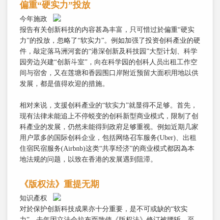
偏重“硬实力”投放
今年施政
报告有关创新科技的内容甚為丰富，只可惜过於偏重“硬实
力”的投放，忽略了“软实力”。例如加强了投资创科產业的硬
件，敲定落马洲河套的“港深创新及科技园”大型计划、科学
园旁边兴建“创新斗室”，向在科学园的创科人员出租工作空
间与宿舍，又在莲塘和香园围口岸附近预留大面积用地以供
发展，都是值得欢迎的措施。
相对来说，支援创科產业的“软实力”就显得不足够。首先，
现有法律未能追上不停蜕变的创科新型商业模式，限制了创
科產业的发展，仍然未能得到政府足够重视。例如近期几家
用户眾多的国际创科企业，包括网络召车服务(Uber)、出租
住宿民宿服务(Airbnb)这类“共享经济”的商业模式都因為本
地法规的问题，以致在香港的发展遇到阻滞。
《版权法》重提无期
知识產权
对於保护创新科技成果亦十分重要，是不可或缺的“软实
力”。去年因立法会拉布而致使《版权法》修订被腰斩，至