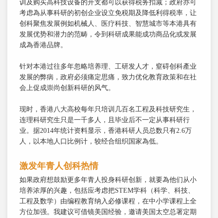
训及购买高科技设备的开支都可以获得税务扣减；政府亦可
考虑為从事科研的初创企业设立免税期及降低利得税率，让
创科聚焦发展例如机械人、医疗科技、智慧城市等本港具有
发展优势和潜力的范畴，令到科研成果能成功商品化或发展
成為香港品牌。
针对本港过往多年忽略培养理、工研发人才，窒碍创科產业
发展的弊病，政府必须痛定思痛，致力优化教育政策和在社
会上促成崇尚创新科研的风气。
现时，香港八大高校每年只培训几百名工程及科技研究生，
连理科研究生只是一千多人，且毕业后不一定从事科研行
业。据2014年统计资料显示，香港科研人员总数只有2.6万
人，以本地人口比例计，较经合组织国家為低。
激发年青人创科热情
如果政府想鼓励更多年青人投身科研创新，就要為他们从小
培养浓厚的兴趣，包括应考虑把STEM学科（科学、科技、
工程及数学）由编程教育纳入必修课程，在中小学课程上全
方位加强。我建议可借镜美国经验，邀请美国太空总署定期