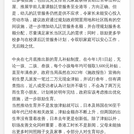
出多项措施，包括优先安排育儿家庭获得资助出售单位和公
屋、推展学前儿童课餘託管服务至全港等，方向正确。但
是，幼儿的託管服务仍然是供不应求，令家长未能安心投入
劳动市场，建议政府通过规划政府閒置用地和社区既有的空
间设施，进一步增加幼儿託管服务名额，并合理规划服务名
额分配，尽量满足家长当区託儿的需求；同时，鼓励更多学
校参与在校课后託管服务计划，令双职家庭可以安心工作，
无后顾之忧。
中央在七月底推出新的育儿补贴制度。在今年1月1日起，无
论一孩、二孩、叁孩，每个小孩每年均可领取3,600元补贴，
直至年满叁岁。政府当局虽然在2023年《施政报告》宣佈向
初生婴儿派发一笔过二万元现金津贴，并试行叁年，但有调
查指出，近八成受访者认為计划并不吸引，不会為了两万元
而生育小朋友。计划将於明年完结，政府应该考虑推出优化
措施，进一步鼓励生育。
当然推动生育并不是发放津贴就可以，日本及韩国在90至千
禧年代已经有相关政策，津贴金额亦不断上升，但两国的出
生率没有显着改善，日本去年更是创新低。除了津贴以外，
职场友善文化同样重要，香港工时长不是新闻，父母未能抽
出更多时间照顾子女及家事，令部分人对生育却步。