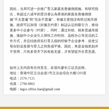
因此，当局可进一步推广育儿家庭友善僱佣措施。有研究指
出，有超过八成半的受访者认為香港的家庭友善僱佣措
施“不太普遍”和“完全不普遍”，有僱主更指没有听过相关措
施。政府可以加强《好僱主约章》标誌认证的吸引力，推动
更多中小企参与《约章》。同时，通过补助、税务宽减等措
施，激励中小企业引入弹性工作时间、远程办公等灵活的工
作方式，并总结政府实行育儿假的经验予企业参考，促使父
母在职业发展与育儿之间形成平衡。因此，单是金钱奖励并
不管用，只有多管齐下的有效支援，才有望提升生育意愿。
如对上文内容有任何意见，欢迎向廖长江议员反映。
地址：香港中区立法会道1号立法会综合大楼1201室
电话：2576-7121
传真：2798-8802
电邮：
legco.office.liao@gmail.com