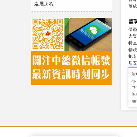
发展历程
落成
需
借鑑
力资
特区
物观
把专
居安
如
地
电话
传真
电