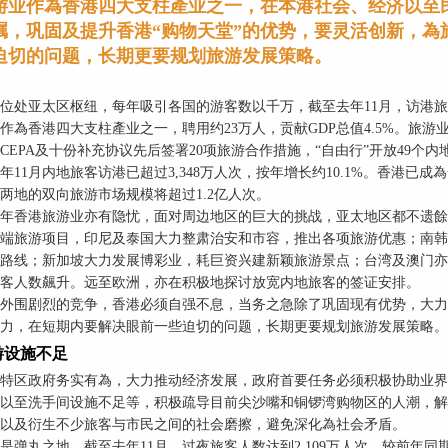
游业作為香港四大支柱產业之一，在本港社会、经济以至
瞩，巩固及提升香港“购物天堂”的优势，要灵活创新，為
迫切的问题，长期更要规划旅游发展策略。
位处亚太区枢纽，每年吸引各国的游客数以千万，截至去年11月，访港旅客
作為香港四大支柱產业之一，聘用约23万人，贡献GDP总值4.5%。旅
CEPA及十份补充协议先后签署20项旅游合作措施，“自由行”开放49
年11月内地旅客访港已超过3,348万人次，按年增长约10.1%。香港
两地的双向旅游市场规模将超过1.2亿人次。
年香港旅游业亦有隐忧，面对周边地区的巨大的挑战，亚太地区都不遗餘
端旅游项目，印尼及泰国大力整肃治安和市容，推出各项旅游优惠；南韩
路线；新加坡大力发展博彩业，耗巨资兴建新颖旅游景点；台湾及澳门亦
客人数飆升。远至欧洲，亦在积极地探讨放宽内地旅客的签证安排。
外围剧烈的竞争，香港必须自强不息，当务之急除了巩固现有优势，大力
力，在短期内要解决眼前一些迫切的问题，长期更要规划旅游发展策略。
游设施不足
特区政府务实有為，大力推动经济发展，政府首要任务必须积极协助业界
以至洗手间设施不足等，积极疏导目前尖沙嘴和铜锣湾购物区的人潮，解
以及衍生不少旅客与市民之间的社会磨擦，避免深化為社会矛盾。
是弹丸之地，截至去年11月，过夜旅客人数达到2,109万人次，较前年同