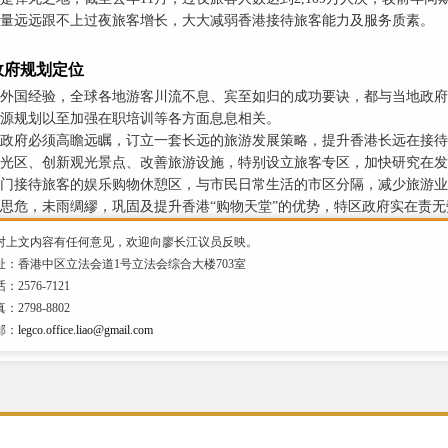
量远远跟不上过夜旅客增长，大大减弱香港接待旅客能力及服务质素。
政府规划定位
外国经验，全球各地游客川流不息、宾至如归的成功要诀，都与当地政府
源规划以至加强在职培训等各方面息息相关。
政府必须高瞻远瞩，订立一套长远的旅游发展策略，提升香港长远在接待
光区、创新观光景点、改善旅游设施，特别设立旅客专区，加快研究在发
门接待旅客的娱乐购物休憩区，与市民日常生活的市区分隔，减少旅游业
思危，未雨绸繆，巩固及提升香港“购物天堂”的优势，特区政府实在责无
对上文内容有任何意见，欢迎向廖长江议员反映。
址：香港中区立法会道1号立法会综合大楼703室
：2576-7121
：2798-8802
邮：
legco.office.liao@gmail.com