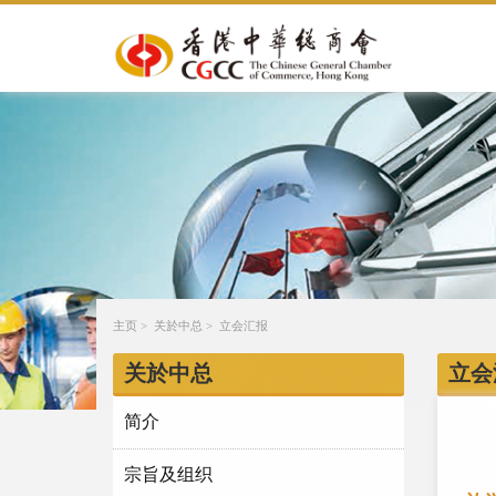
主页
>
关於中总
>
立会汇报
关於中总
立会
简介
宗旨及组织