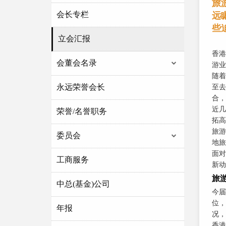
旅
会长专栏
远
些
立会汇报
香港
会董会名录
游业
随着
永远荣誉会长
至去
合，
近几
荣誉/名誉职务
拓高
旅游
委员会
地旅
面对
工商服务
新动
旅
中总(基金)公司
今届
位，
年报
况，
香港