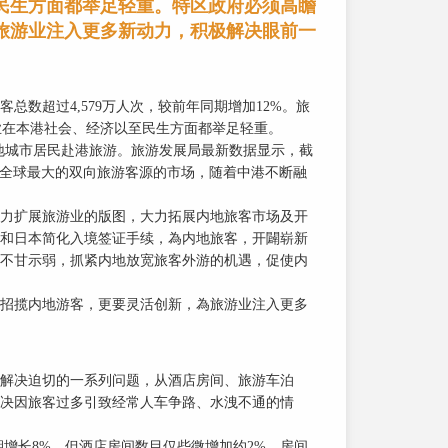
民生方面都举足轻重。特区政府必须高瞻
旅游业注入更多新动力，积极解决眼前一
总数超过4,579万人次，较前年同期增加12%。旅
游业在本港社会、经济以至民生方面都举足轻重。
个内地城市居民赴港旅游。旅游发展局最新数据显示，截
已成為全球最大的双向旅游客源的市场，随着中港不断融
力扩展旅游业的版图，大力拓展内地旅客市场及开
和日本简化入境签证手续，為内地旅客，开闢崭新
不甘示弱，抓紧内地放宽旅客外游的机遇，促使内
招揽内地游客，更要灵活创新，為旅游业注入更多
解决迫切的一系列问题，从酒店房间、旅游车泊
决因旅客过多引致经常人车争路、水洩不通的情
期增长8%。但酒店房间数目仅些微增加约2%，房间