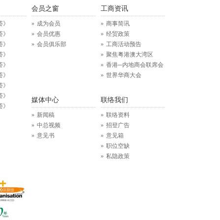
》
会员之窗
工商资讯
荟》
成为会员
商事简讯
荟》
会员优惠
经贸政策
荟》
会员俱乐部
工商活动预告
荟》
聚焦粤港澳大湾区
荟》
香港─内地商会联席会
荟》
世界华商大会
荟》
荟》
媒体中心
联络我们
荟》
新闻稿
联络资料
中总视频
招登广告
意见书
意见箱
职位空缺
私隐政策