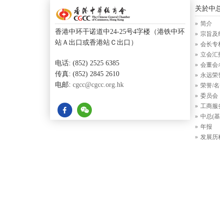
关於中
简介
香港中环干诺道中24-25号4字楼（港铁中环
宗旨及
站Ａ出口或香港站Ｃ出口）
会长专
立会汇
电话: (852) 2525 6385
会董会
传真: (852) 2845 2610
永远荣
电邮:
cgcc@cgcc.org.hk
荣誉/
委员会
工商服
中总(基
年报
发展历