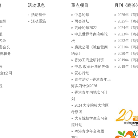
总
活动讯息
重点项目
月刊《商荟
活动预告
中总论坛
2026年《商
组织
活动重温
两会论坛
2025年《商
栏
高峰论坛2022
2024年《商
报
中总世界华商高峰论
2023年《商
名录
坛
2022年《商
誉会长
廉政公署《诚信营商
2021年《商
名誉职务
约章》
2020年《商
香港工商业研讨班
2019年《商
务
中总-改革开放的先锋
2018年《商
金)公司
爱心行动
青年沪动 • 香港青年上
程
海实习计划2026
香港青年内地实习计
划
2024 大专院校大湾区
考察团
大专院校学生实习交
流计划
粤港青少年交流团
2024