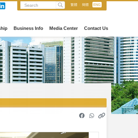
繁體
/
簡體
/
ENG
hip
Business Info
Media Center
Contact Us