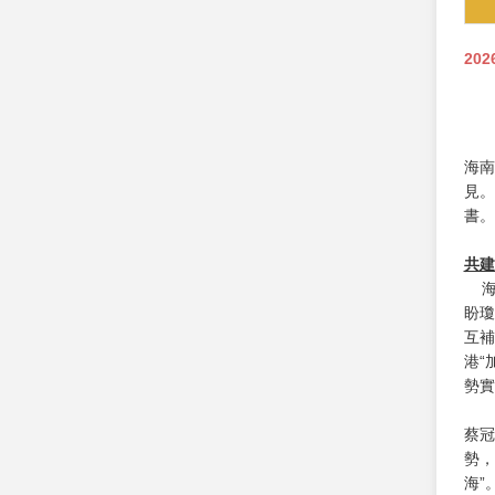
202
海南
見。
書。
共建
海
盼瓊
互補
港“
勢實
蔡冠
勢，
海”