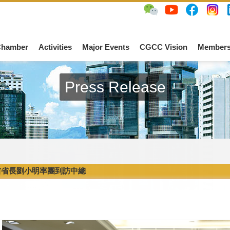
Chamber
Activities
Major Events
CGCC Vision
Members
Press Release
省省長劉小明率團到訪中總