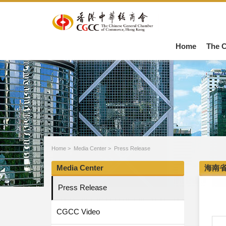
Home
The 
Home
>
Media Center
>
Press Release
Media Center
海南
Press Release
CGCC Video