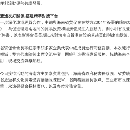
便利流動優勢共謀發展。
雙邊友好關係
搭建精準對接平台
一步深化瓊港經貿合作，中總與海南省貿促會在雙方2004年簽署的締結
》，為促進瓊港兩地間的貿易投資和經濟發展注入新動力。劉小明省長並
”聘書，以表彰蔡會長長期以來對海南自貿港建設的卓越貢獻與建言獻策
省貿促會會長寧虹雯率領多家企業代表中總成員進行商務對接。本次隨行
領域；雙方代表隨後出席交流午宴，圍繞引進香港專業服務、協助海南企
討，現場交流氣氛熱烈。
今日接待活動的海南方主要嘉賓還包括：海南省政府秘書長蔡強、省委統
省旅遊和文化廣電體育廳廳長陳鐵軍、省商務廳廳長張斌、三亞市市長陳
華，永遠榮譽會長林廣兆，以及多位常務會董。