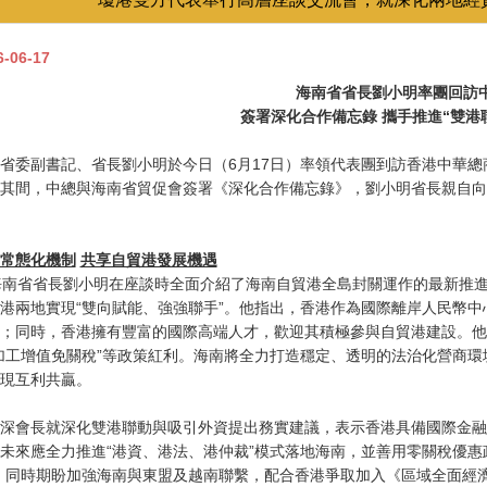
6-06-17
海南省省長劉小明率團回訪
簽署深化合作備忘錄
攜手推進
“
雙港
省委副書記、省長劉小明於今日（6月17日）率領代表團到訪香港中華
其間，中總與海南省貿促會簽署《深化合作備忘錄》，劉小明省長親自向
常態化機制
共享自貿港發展機遇
南省省長劉小明在座談時全面介紹了海南自貿港全島封關運作的最新推進
港兩地實現“雙向賦能、強強聯手”。他指出，香港作為國際離岸人民幣
；同時，香港擁有豐富的國際高端人才，歡迎其積極參與自貿港建設。他
加工增值免關稅”等政策紅利。海南將全力打造穩定、透明的法治化營商
現互利共贏。
深會長就深化雙港聯動與吸引外資提出務實建議，表示香港具備國際金融
未來應全力推進“港資、港法、港仲裁”模式落地海南，並善用零關稅優惠
。同時期盼加強海南與東盟及越南聯繫，配合香港爭取加入《區域全面經濟