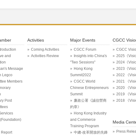
amber
Activities
Major Events
CGCC Visio
ntroduction
Coming Activities
CGCC Forum
CGCC Visi
ive and
Activities Review
Insights into China's
2025《Visi
tion
"Two Sessions"
2024《Visi
an's Message
Hong Kong
2023《Visi
in Legco
Summit2022
2022 《Vis
ttee Members
CGCC World
2021 《Vis
onorary
Chinese Entrepreneurs
2020 《Vis
n
Summit
2019 《Vis
ry Post
廉政公署《誠信營商
2018 《Vis
tees
約章》
Services
Hong Kong Industry
Foundation)
and Commerce
Media Cent
Training Program
Press Rele
 Report
中總-改革開放的先鋒