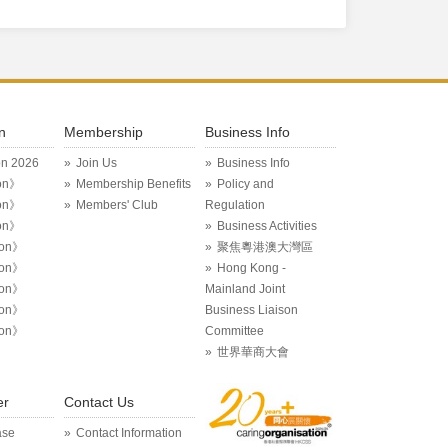
n
Membership
Business Info
on 2026
Join Us
Business Info
on》
Membership Benefits
Policy and
on》
Members' Club
Regulation
on》
Business Activities
ion》
聚焦粵港澳大灣區
ion》
Hong Kong -
ion》
Mainland Joint
ion》
Business Liaison
ion》
Committee
世界華商大會
er
Contact Us
ase
Contact Information