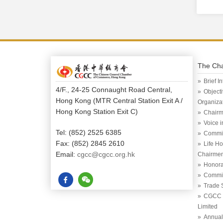
The Ch
Brief I
4/F., 24-25 Connaught Road Central,
Object
Hong Kong (MTR Central Station Exit A /
Organiza
Hong Kong Station Exit C)
Chairm
Voice 
Tel: (852) 2525 6385
Commi
Fax: (852) 2845 2610
Life H
Email:
cgcc@cgcc.org.hk
Chairme
Honora
Commit
Trade 
CGCC (
Limited
Annual