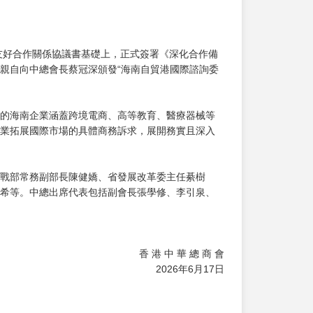
友好合作關係協議書基礎上，正式簽署《深化合作備
親自向中總會長蔡冠深頒發“海南自貿港國際諮詢委
。
的海南企業涵蓋跨境電商、高等教育、醫療器械等
業拓展國際市場的具體商務訴求，展開務實且深入
戰部常務副部長陳健嬌、省發展改革委主任綦樹
希等。中總出席代表包括副會長張學修、李引泉、
香 港 中 華 總 商 會
2026年6月17日