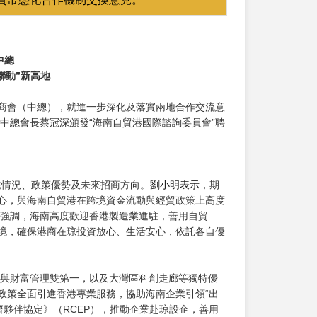
中總
聯動
”
新高地
總商會（中總），就進一步深化及落實兩地合作交流意
中總會長蔡冠深頒發“海南自貿港國際諮詢委員會”聘
情況、政策優勢及未來招商方向。
劉小明表示，
期
中心，與海南自貿港在跨境資金流動與經貿政策上高度
強調，海南高度歡迎香港製造業進駐，善用自貿
環境，確保港商在琼投資放心、生活安心，依託各自優
與財富管理雙第一，以及大灣區科創走廊等獨特優
政策全面引進香港專業服務，協助海南企業引領“出
夥伴協定》（RCEP），推動企業赴琼設企，善用