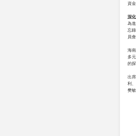
資金
深化
為進
忘錄
員會
海南
多元
的探
出席
利、
樊敏